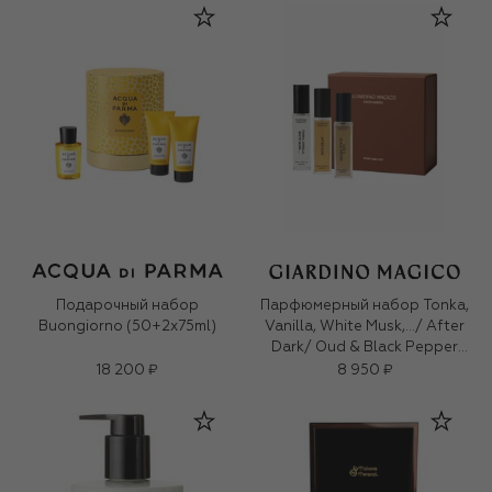
Подарочный набор
Парфюмерный набор Tonka,
Buongiorno (50+2x75ml)
Vanilla, White Musk,…/ After
Dark/ Oud & Black Pepper
(3x15ml)
18 200 ₽
8 950 ₽