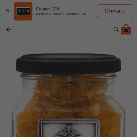
Скидка 10%
Открыть
FARMACIA.SS ANNUNZIATA 1561
на первый заказ в приложении
Соль для ванны Arti Maggiori Giudici e Notai (330g)
-
2 700 ₽