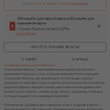
10% бонусов за первую покупку
Подробнее
20% кешбэк для чёрной карты и 8% кешбэк для
оранжевой карты
С Альфа-Банком на карту ЦУМа
Подробнее
СМОТРЕТЬ ПОХОЖИЕ МОДЕЛИ
О ТОВАРЕ
О БРЕНДЕ
Стеклянный флакон с завинчивающейся крышкой наполнен
оранжевой морской солью, которая пропитана благоухающей
эссенцией. Гранулы, растворенные в теплой воде, хорошо
увлажняют и смягчают кожу, оставляя ее шелковистой и укрепляя
защитный барьер. Ванную комнату наполняет мягкий древесный
аромат Giudici e Notai с нотами розы, пачули, кашемира и имбиря,
который придает сил и заряжает энергией.
Применение: Добавьте две кофейные ложки средства в ванну с
теплой водой (35–38 градусов). Для ванночки для ног достаточно