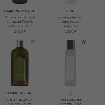
GUAM
Увлажняющий гель
Тонизирующий гель
для душа Figue &
для душа с
Vanilla (500ml)
морскими
водорослями
2 650 ₽
2 300 ₽
(200ml)
ERBARIO TOSCANO
Гель для душа Elisir
Гель для душа
d`Olivio (250ml)
Altezza Reale