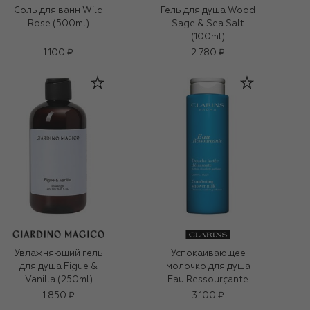
Соль для ванн Wild
Гель для душа Wood
Rose (500ml)
Sage & Sea Salt
(100ml)
1 100 ₽
2 780 ₽
Увлажняющий гель
Успокаивающее
для душа Figue &
молочко для душа
Vanilla (250ml)
Eau Ressourçante
(200ml)
1 850 ₽
3 100 ₽