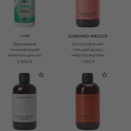
GUAM
Дренажный
Бессульфатный
тонизирующий
гель для душа с
криогель для ног
микрогранулами
(100ml)
кремния Peach,
3 900 ₽
1 950 ₽
flowers, bergamot,…
(250ml)