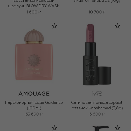
восстанавливающий
лица, оттенок 202 (10g)
шампунь BLOW.DRY WASH
(40ml)
1 600 ₽
10 700 ₽
Парфюмерная вода Guidance
Сатиновая помада Explicit,
(100ml)
оттенок Unashamed (3,8g)
63 690 ₽
5 600 ₽