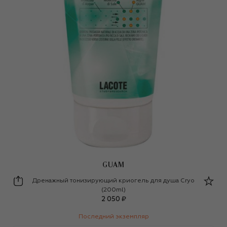
GUAM
GUAM
Дренажный тонизирующий криогель для душа Cryo
(200ml)
2 050 ₽
Последний экземпляр