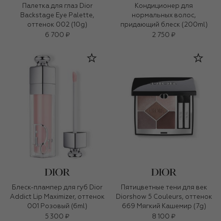
Палетка для глаз Dior
Кондиционер для
Backstage Eye Palette,
нормальных волос,
оттенок 002 (10g)
придающий блеск (200ml)
6 700 ₽
2 750 ₽
Блеск-плампер для губ Dior
Пятицветные тени для век
Addict Lip Maximizer, оттенок
Diorshow 5 Couleurs, оттенок
001 Розовый (6ml)
669 Мягкий Кашемир (7g)
5 300 ₽
8 100 ₽