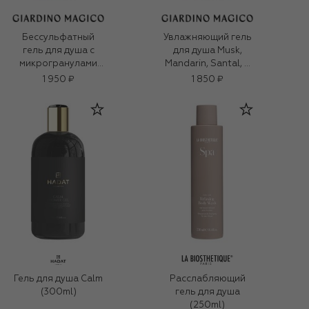
Бессульфатный
Увлажняющий гель
гель для душа с
для душа Musk,
микрогранулами
Mandarin, Santal, …
кремния Tonka,
(250ml)
1 950 ₽
1 850 ₽
vanilla, white musk,…
(250ml)
Гель для душа Calm
Расслабляющий
(300ml)
гель для душа
(250ml)