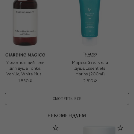
Увлажняющий гель
Морской гель для
для душа Tonka,
душа Essentiels
Vanilla, White Musk,
Marins (200ml)
… (250ml)
1 850 ₽
2 810 ₽
СМОТРЕТЬ ВСЕ
РЕКОМЕНДУЕМ