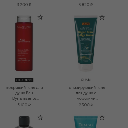
3 200 ₽
3 820 ₽
GUAM
Бодрящий гель для
Тонизирующий гель
душа Eau
для душа с
Dynamisante
морскими
(200ml)
водорослями
3 100 ₽
2 300 ₽
(200ml)