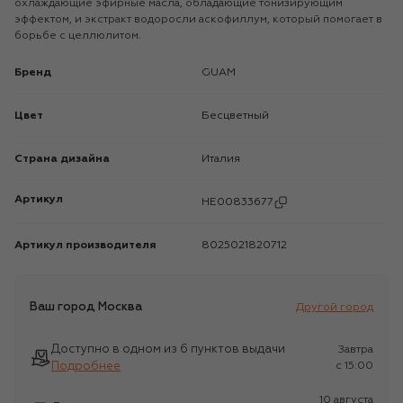
охлаждающие эфирные масла, обладающие тонизирующим
эффектом, и экстракт водоросли аскофиллум, который помогает в
борьбе с целлюлитом.
Бренд
GUAM
Цвет
Бесцветный
Страна дизайна
Италия
Артикул
HE00833677
Артикул производителя
8025021820712
Ваш город
Москва
Другой город
Доступно в одном из 6 пунктов выдачи
Завтра
Подробнее
c 15:00
10 августа