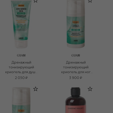
GUAM
GUAM
Дренажный
Дренажный
тонизирующий
тонизирующий
криогель для душа
криогель для ног
Cryo (200ml)
(100ml)
2 050 ₽
3 900 ₽