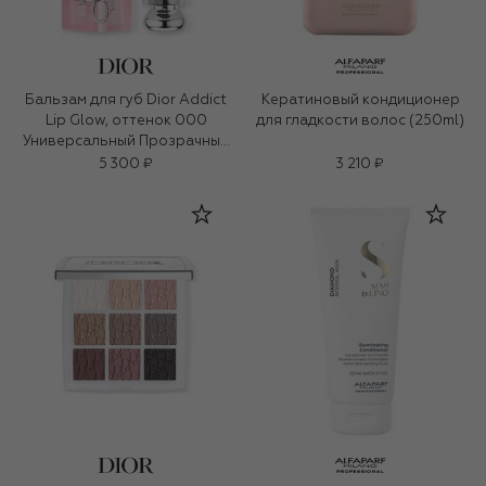
Бальзам для губ Dior Addict
Кератиновый кондиционер
Lip Glow, оттенок 000
для гладкости волос (250ml)
Универсальный Прозрачный
(3,2g)
5 300 ₽
3 210 ₽