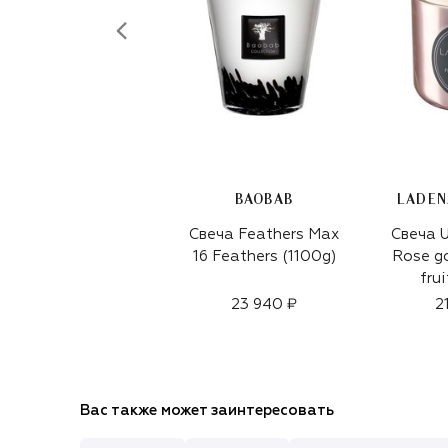
BAOBAB
LADEN
Свеча Feathers Max
Свеча U
16 Feathers (1100g)
Rose go
fru
23 940 ₽
2
Вас также может заинтересовать