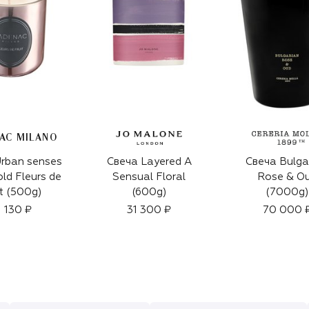
AC MILANO
rban senses
Свеча Layered A
Свеча Bulga
ld Fleurs de
Sensual Floral
Rose & O
it (500g)
(600g)
(7000g)
1 130 ₽
31 300 ₽
70 000 