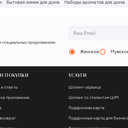
и
Бытовая химия для дома
Наборы ароматов для дома
и специальных предложениях
Женское
Мужско
Н ПОКУПКИ
УСЛУГИ
 и ответы
Шопинг-сервисы
ое приложение
Шопинг со стилистом ЦУМ
а
Подарочная карта
 возврат
Подарочные карты для бизнес