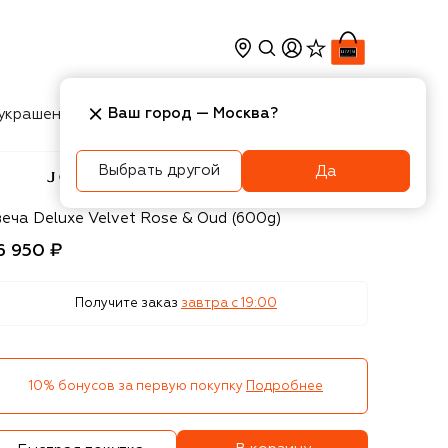
Ваш город —
Москва
?
украшения
Косметика
Интерьер
Новости
Выбрать другой
Да
 Malone London
веча Deluxe Velvet Rose & Oud (600g)
6 950 ₽
Получите заказ
завтра c 19:00
10% бонусов за первую покупку
Подробнее