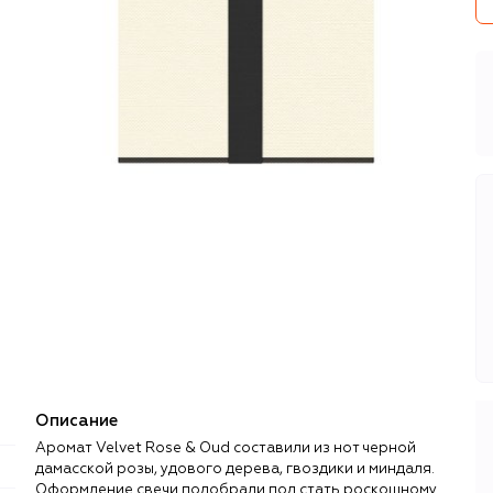
Описание
Аромат Velvet Rose & Oud составили из нот черной
дамасской розы, удового дерева, гвоздики и миндаля.
Оформление свечи подобрали под стать роскошному