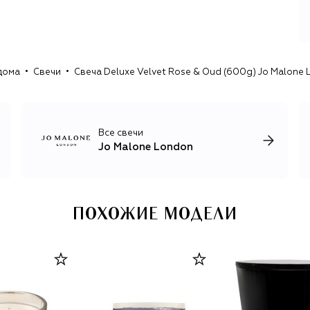
представить пейзаж Великобритании.
Для более глубокого погружения в созданную
атмосферу, в Jo Malone London предлагают сочетать
несколько ароматов, возведя этот навык в ранг
дома
Свечи
Свеча Deluxe Velvet Rose & Oud (600g) Jo Malone
искусства, овладеть которым под силу каждому. Любую
из композиций можно носить отдельно или смешивать
их между собой: освежая цветочный букет ярким
цитрусовым звучанием, добавляя немного пряностей
теплым обволакивающим ароматам или создавая свой
Все свечи
Jo Malone London
ПОХОЖИЕ МОДЕЛИ