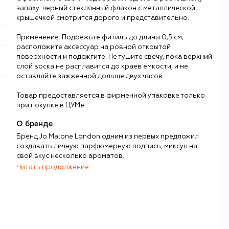
запаху: черный стеклянный флакон с металлической
крышечкой смотрится дорого и представительно.
Применение: Подрежьте фитиль до длины 0,5 см,
расположите аксессуар на ровной открытой
поверхности и подожгите. Не тушите свечу, пока верхний
слой воска не расплавится до краев емкости, и не
оставляйте зажженной дольше двух часов.
Товар предоставляется в фирменной упаковке только
при покупке в ЦУМе.
О бренде
Бренд Jo Malone London одним из первых предложил
создавать личную парфюмерную подпись, миксуя на
свой вкус несколько ароматов.
Читать продолжение
Каждая композиция – как ольфакторное путешествие
по Лондону. Парфюмеры со свойственной британцам
тонкой иронией посвящают элегантные ароматы дождю,
которым славится город на Темзе, местным полям и
лесам, драгоценным сортам чая, традиции five o’clock или
величественной красоте дуба, без которого сложно