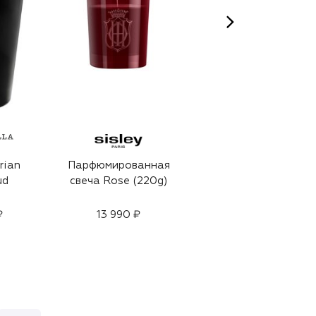
BAOBAB
rian
Парфюмированная
Свеча Les
ud
свеча Rose (220g)
Exclusives Max 10
Roseum (500g)
₽
13 990 ₽
17 610 ₽