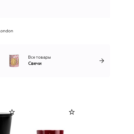
 London
Все товары
Свечи