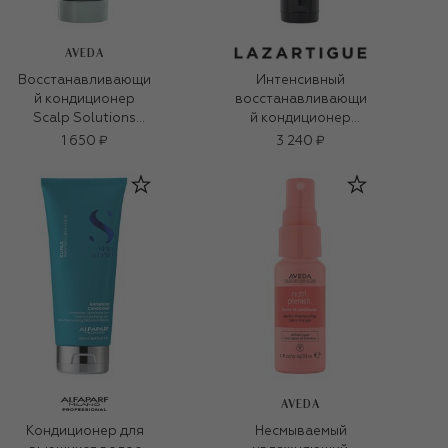
AVEDA
Восстанавливающи
Интенсивный
й кондиционер
восстанавливающи
Scalp Solutions
й кондиционер
(40ml)
(150ml)
1 650 ₽
3 240 ₽
AVEDA
Кондиционер для
Несмываемый