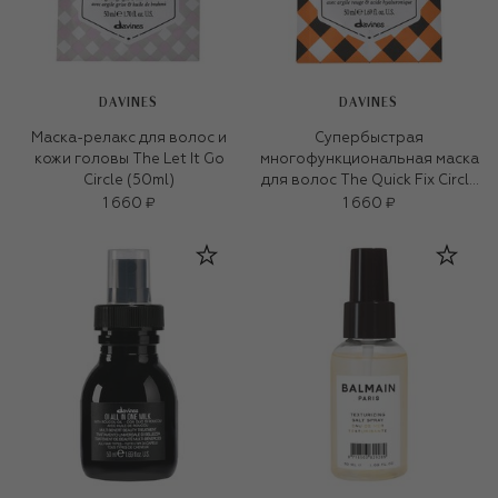
DAVINES
DAVINES
Маска-релакс для волос и
Супербыстрая
кожи головы The Let It Go
многофункциональная маска
Circle (50ml)
для волос The Quick Fix Circle
(50ml)
1 660 ₽
1 660 ₽