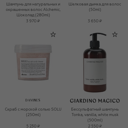
Шампунь для натуральных и
Шелковая дымка для волос
окрашенных волос Alchemic,
(50ml)
Шоколад (280ml)
3 970 ₽
3 650 ₽
DAVINES
Скраб с морской солью SOLU
Бессульфатный шампунь
(250ml)
Tonka, vanilla, white musk
(500ml)
5 230 ₽
2 550 ₽