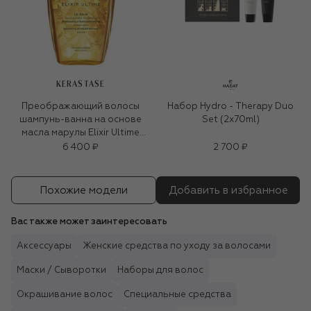
KERASTASE
Преображающий волосы
Набор Hydro - Therapy Duo
шампунь-ванна на основе
Set (2x70ml)
масла марулы Elixir Ultime
(250ml)
6 400 ₽
2 700 ₽
Похожие модели
Добавить в избранное
Вас также может заинтересовать
Аксессуары
Женские средства по уходу за волосами
Маски / Сыворотки
Наборы для волос
Окрашивание волос
Специальные средства