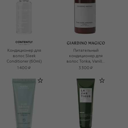
Кондиционер для
Питательный
волос Sleek
кондиционер для
Conditioner (60ml)
волос Tonka, Vanilla,
White Musk, …
1 400 ₽
3 300 ₽
(500ml)