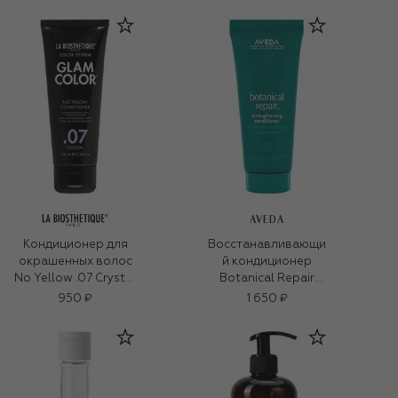
волосам (50ml)
AVEDA
Кондиционер для
Восстанавливающи
окрашенных волос
й кондиционер
No Yellow .07 Crystal
Botanical Repair
(100ml)
(40ml)
950 ₽
1 650 ₽