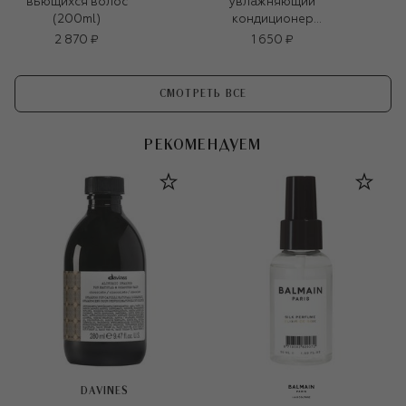
вьющихся волос
увлажняющий
(200ml)
кондиционер
Nutriplenish (30ml)
2 870 ₽
1 650 ₽
СМОТРЕТЬ ВСЕ
РЕКОМЕНДУЕМ
DAVINES