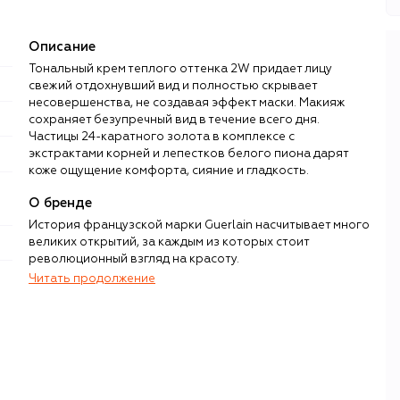
Описание
Тональный крем теплого оттенка 2W придает лицу
свежий отдохнувший вид и полностью скрывает
несовершенства, не создавая эффект маски. Макияж
сохраняет безупречный вид в течение всего дня.
Частицы 24-каратного золота в комплексе с
экстрактами корней и лепестков белого пиона дарят
коже ощущение комфорта, сияние и гладкость.
О бренде
История французской марки Guerlain насчитывает много
великих открытий, за каждым из которых стоит
революционный взгляд на красоту.
Читать продолжение
Слава настигла Пьера Франсуа Паскаля Герлена в 1853
году после создания аромата Eau de Cologne Impériale
для императрицы Евгении, супруги Наполеона III. Флакон
украшали золотистые пчелы, которые позже стали
символом бренда. Сегодня в библиотеке Guerlain –
больше 1000 композиций, в том числе восточный
Shalimar и глубокий La Petite Robe Noire.