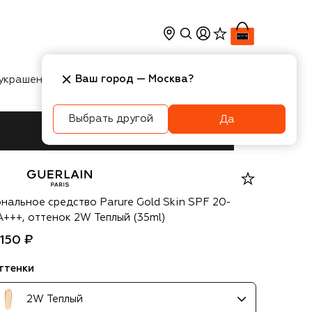
Ваш город —
Москва
?
украшения
Косметика
Интерьер
Новости
Выбрать другой
Да
erlain
ональное средство Parure Gold Skin SPF 20-
A+++, оттенок 2W Теплый (35ml)
 150 ₽
ттенки
2W Теплый