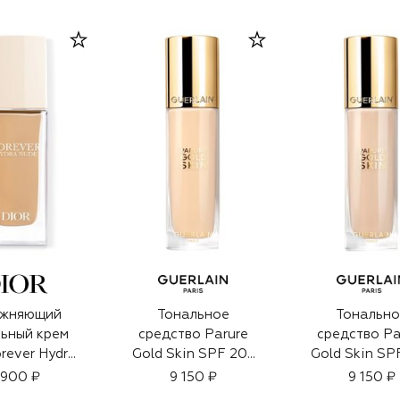
ажняющий
Тональное
Тонально
ьный крем
средство Parure
средство Pa
orever Hydra
Gold Skin SPF 20-
Gold Skin SP
оттенок 2W
PA+++, оттенок 1W
PA+++, оттен
 900 ₽
9 150 ₽
9 150 ₽
ый (30ml)
Тёплый (35ml)
Нейтральный 