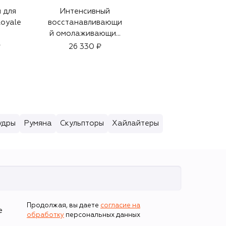
 для
Интенсивный
Парфюмерная вода
Royale
восстанавливающи
Angels' Share on the
й омолаживающий
Rocks (7,5ml)
бальзам Abeille
₽
26 330 ₽
7 100 ₽
Royale (80ml)
удры
Румяна
Скульпторы
Хайлайтеры
Продолжая, вы даете
согласие на
е
обработку
персональных данных