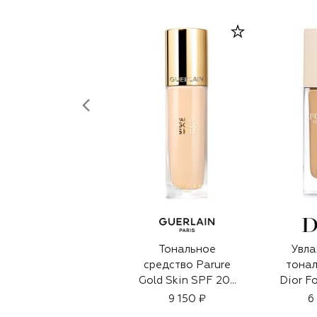
Тональное
Увл
средство Parure
тонал
Gold Skin SPF 20-
Dior F
PA+++, оттенок 2W
Nude, 
9 150 ₽
6
Теплый (35ml)
Тепл