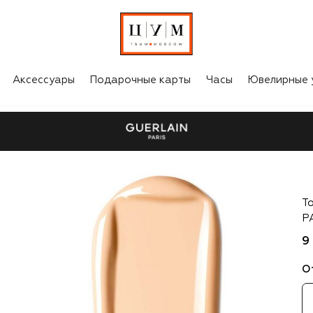
Аксессуары
Подарочные карты
Часы
Ювелирные 
Gu
Т
P
9
О