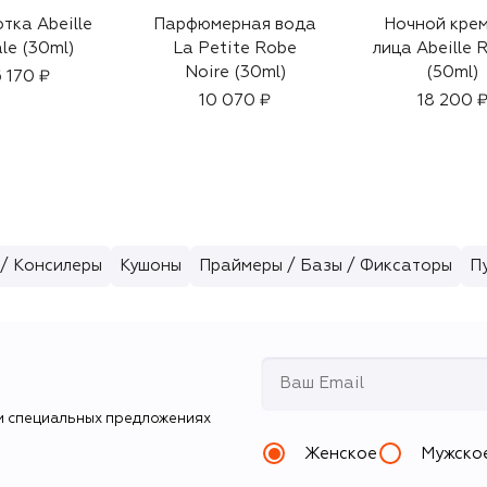
тка Abeille
Парфюмерная вода
Ночной крем
le (30ml)
La Petite Robe
лица Abeille 
Noire (30ml)
(50ml)
6 170 ₽
10 070 ₽
18 200 
/ Консилеры
Кушоны
Праймеры / Базы / Фиксаторы
П
и специальных предложениях
Женское
Мужско