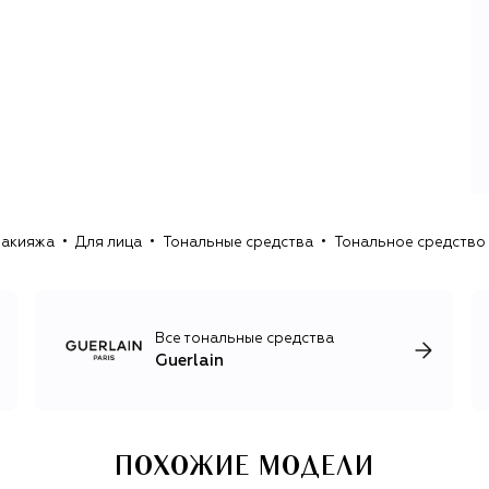
Бренд был автором косметических и парфюмерных
открытий: первая губная помада в тюбике, первый
фужерный аромат, в котором есть натуральные и
синтетические ноты. Линия косметики Orchidée Impériale
появилась после 7 лет изучения молекул четырех
орхидей. А для средств гаммы Abeille Royale марка
создала исключительную смесь меда и маточного
молочка.
Вся продукция Guerlain родом из Франции: в Орфене
макияжа
Для лица
Тональные средства
Тональное средство P
появляются ароматы, а в Шартре – средства по уходу за
кожей и декоративная косметика: будь то легендарные
«метеориты» Météorites Compact или помада Rouge G в
футляре, усовершенствованном ювелиром с
Вандомской площади Лоренцем Баумером.
Все тональные средства
Guerlain
ПОХОЖИЕ МОДЕЛИ