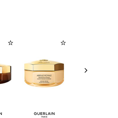
оттенок 2N
Нейтральный (35ml)