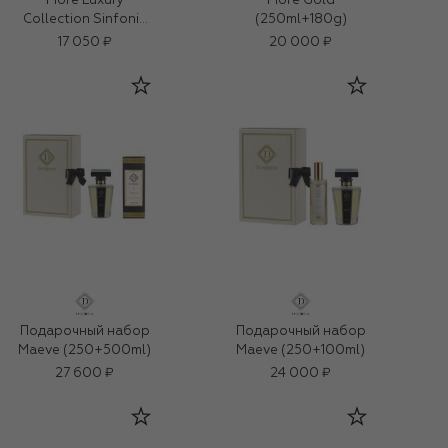
Fiore Luxury
Fiore Gold
Collection Sinfonia
(250ml+180g)
(250ml+180g)
17 050 ₽
20 000 ₽
Подарочный набор
Подарочный набор
Maeve (250+500ml)
Maeve (250+100ml)
27 600 ₽
24 000 ₽