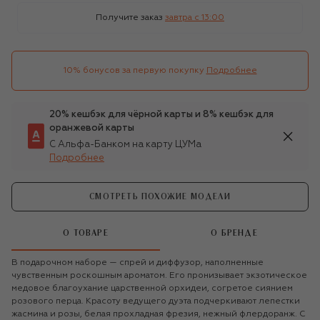
Получите заказ
завтра c 13:00
10% бонусов за первую покупку
Подробнее
20% кешбэк для чёрной карты и 8% кешбэк для
оранжевой карты
С Альфа-Банком на карту ЦУМа
Подробнее
СМОТРЕТЬ ПОХОЖИЕ МОДЕЛИ
О ТОВАРЕ
О БРЕНДЕ
В подарочном наборе — спрей и диффузор, наполненные
чувственным роскошным ароматом. Его пронизывает экзотическое
медовое благоухание царственной орхидеи, согретое сиянием
розового перца. Красоту ведущего дуэта подчеркивают лепестки
жасмина и розы, белая прохладная фрезия, нежный флердоранж. С