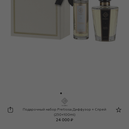
Danhera Italy
Подарочный набор Pretiosa Диффузор + Спрей
(250+100ml)
24 000 ₽