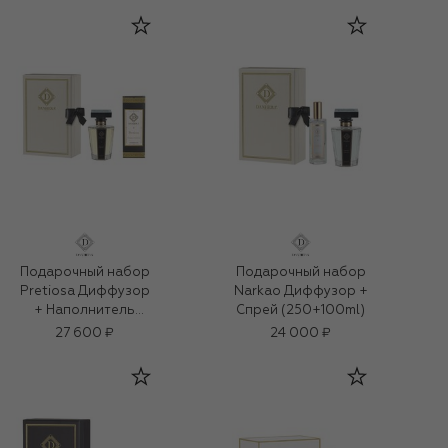
Подарочный набор
Подарочный набор
Pretiosa Диффузор
Narkao Диффузор +
+ Наполнитель
Спрей (250+100ml)
рефил (250+500ml)
27 600 ₽
24 000 ₽