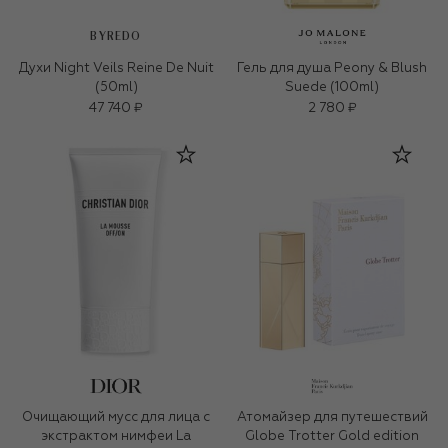
BYREDO
Духи Night Veils Reine De Nuit
Гель для душа Peony & Blush
(50ml)
Suede (100ml)
47 740 ₽
2 780 ₽
Очищающий мусс для лица с
Атомайзер для путешествий
экстрактом нимфеи La
Globe Trotter Gold edition