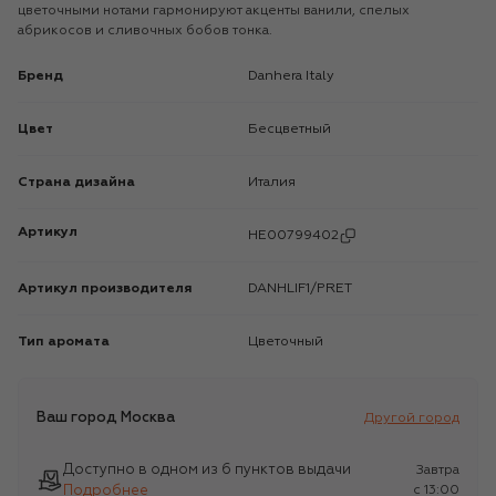
цветочными нотами гармонируют акценты ванили, спелых
абрикосов и сливочных бобов тонка.
Бренд
Danhera Italy
Цвет
Бесцветный
Страна дизайна
Италия
Артикул
HE00799402
Артикул производителя
DANHLIF1/PRET
Тип аромата
Цветочный
Ваш город
Москва
Другой город
Доступно в одном из 6 пунктов выдачи
Завтра
Подробнее
c 13:00