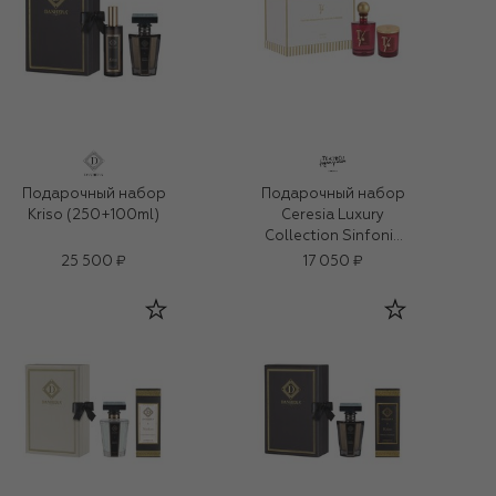
Подарочный набор
Подарочный набор
Kriso (250+100ml)
Ceresia Luxury
Collection Sinfonia
(250ml+180g)
25 500 ₽
17 050 ₽