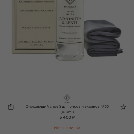
Danhera Italy
Очищающий спрей для очков и экранов №55
(100ml)
5 400 ₽
Нет в наличии