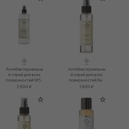
Антибактериальны
Антибактериальны
й спрей для всех
й спрей для всех
поверхностей №53
поверхностей без
(500ml)
запаха №53 (100ml)
3 600 ₽
1 600 ₽