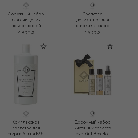
Дорожный набор
Средство
для очищения
деликатное для
поверхностей
стирки детского
(3x100ml)
белья №63 (100ml)
4 800 ₽
1 600 ₽
Комплексное
Дорожный набор
средство для
чистящих средств
стирки белья №61
Travel Gift Box Home