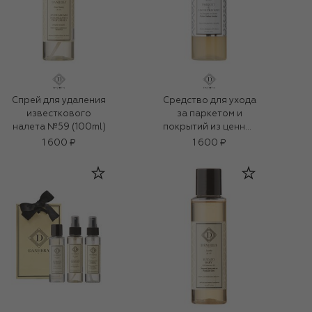
Спрей для удаления
Средство для ухода
известкового
за паркетом и
налета №59 (100ml)
покрытий из ценных
пород деревьев
1 600 ₽
1 600 ₽
№101 (100ml)