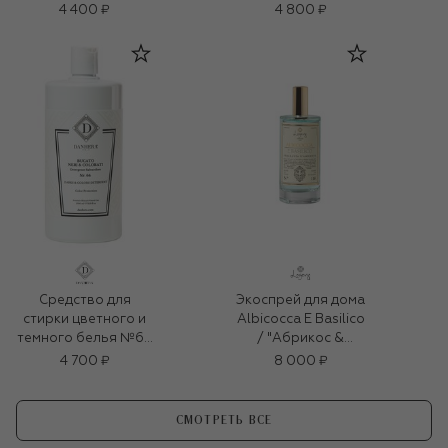
(1000ml)
Purity (3x100ml)
4 400 ₽
4 800 ₽
Средство для
Экоспрей для дома
стирки цветного и
Albicocca E Basilico
темного белья №64
/ "Абрикос &
(1000ml)
Базилик" (100ml)
4 700 ₽
8 000 ₽
СМОТРЕТЬ ВСЕ