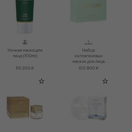
Ночная маска для
Набор
лица (100ml)
коллагеновых
маскок для лица
(5шт.)
101 200 ₽
100 800 ₽