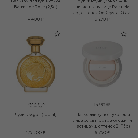
Бальзам для губ в стике
Мультифункциональный
Baume de Rose (2,3g)
пигмент для лица Paint Me
Up!, оттенок 06 Crystal Glaze
(5ml)
4 400 ₽
3 270 ₽
LAESTHE
Духи Dragon (100ml)
Шелковый кушон-уход для
лица со светоотражающими
частицами, оттенок 21 (15g)
125 500 ₽
9 750 ₽