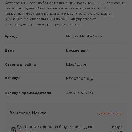
ботокса. Они расслабляют мелкие мимические мышцы, тем самым
стирая морщины. В состав также добавили увлажняющий
концентрат морского коллагена и растительные экстракты.
Эхинацея, можжевельник и лакричник укрепляют
антиоксидантную защиту, выравнивают тон.
Бренд
Margy’s Monte Carlo
Цвет
Бесцветный
Страна дизайна
Швейцария
Артикул
HE00790516
Артикул производителя
3760107910103
Ваш город
Москва
Другой город
Доступно в одном из 6 пунктов выдачи
Завтра