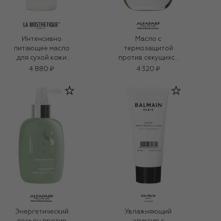
Интенсивно
Масло с
питающее масло
термозащитой
для сухой кожи
против секущихся
головы Hydratante
волос, придающее
4 880 ₽
4 320 ₽
(15ml)
блеск (50ml)
Энергетический
Увлажняющий