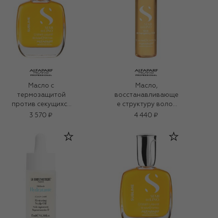
Масло с
Масло,
термозащитой
восстанавливающе
против секущихся
е структуру волос
волос, придающее
(6x13ml)
3 570 ₽
4 440 ₽
блеск (30ml)