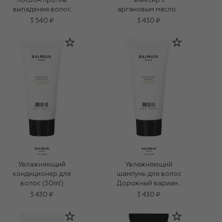
лосьон против
эликсир с
выпадения волос
аргановым маслом
(125ml)
(20ml)
3 540 ₽
3 430 ₽
Увлажняющий
Увлажняющий
кондиционер для
шампунь для волос
волос (50ml)
Дорожный вариант
(50ml)
3 430 ₽
3 430 ₽