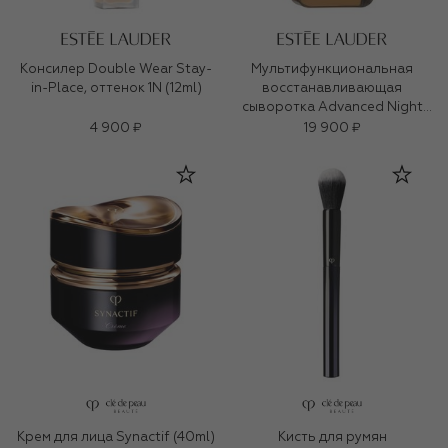
Консилер Double Wear Stay-
Мультифункциональная
in-Place, оттенок 1N (12ml)
восстанавливающая
сыворотка Advanced Night
Repair (75ml)
4 900 ₽
19 900 ₽
Крем для лица Synactif (40ml)
Кисть для румян