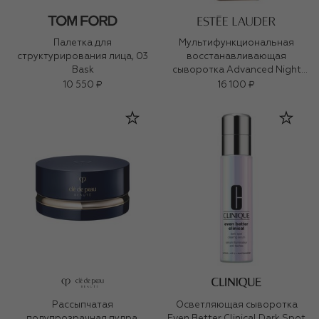
Палетка для
Мультифункциональная
структурирования лица, 03
восстанавливающая
Bask
сыворотка Advanced Night
Repair (50ml)
10 550 ₽
16 100 ₽
Рассыпчатая
Осветляющая сыворотка
полупрозрачная пудра,
Even Better Clinical Dark Spot