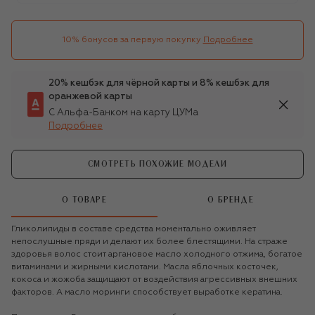
10% бонусов за первую покупку
Подробнее
20% кешбэк для чёрной карты и 8% кешбэк для
оранжевой карты
С Альфа-Банком на карту ЦУМа
Подробнее
СМОТРЕТЬ ПОХОЖИЕ МОДЕЛИ
О ТОВАРЕ
О БРЕНДЕ
Гликолипиды в составе средства моментально оживляет
непослушные пряди и делают их более блестящими. На страже
здоровья волос стоит аргановое масло холодного отжима, богатое
витаминами и жирными кислотами. Масла яблочных косточек,
кокоса и жожоба защищают от воздействия агрессивных внешних
факторов. А масло моринги способствует выработке кератина.