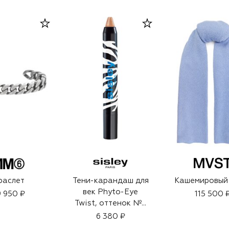
раслет
Тени-карандаш для
Кашемировый
век Phyto-Eye
 950 ₽
115 500 
Twist, оттенок №9
Pearl
6 380 ₽