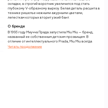
складки, а строгий воротник увеличился под стать
глубокому V-образному вырезу. Белая деталь расшита в
технике ришелье нежными ажурными цветами,
лепесткам которых вторит узкий бант.
О бренде
В 1993 году Миучча Прада запустила Miu Miu — бренд,
названный ее собственным детским прозвищем. В
отличие от интеллектуального Prada, Miu Miu всегда
отличался бунтарским духом, эклектичным и
Читать продолжение
максималистским дизайном и новаторским стайлингом.
Miu Miu занимает особое положение в современной
моде: в его рамках Прада работает с классическими
элементами гардероба, но системно нарушает их
привычное значение, превращая знакомые формы в
инструмент социального высказывания. В коллекциях
постоянно исследуется тема женственности в контексте
подростковых противоречий: инфантильность
сочетается с провокацией, элегантность — с элементами
субкультур, а классические силуэты — с намеренной
деформацией пропорций.