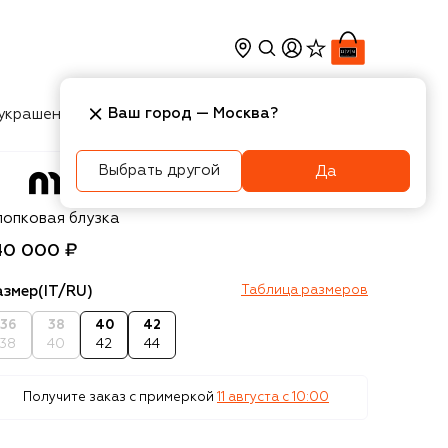
Ваш город —
Москва
?
украшения
Косметика
Интерьер
Новости
Выбрать другой
Да
u Miu
лопковая блузка
40 000 ₽
азмер
(IT/RU)
Таблица размеров
36
38
40
42
38
40
42
44
Получите заказ с примеркой
11 августа c 10:00