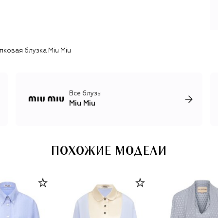
В 2020-х Miu Miu уверенно держится в топе самых
обсуждаемых и влиятельных брендов десятилетия,
задающих тренды: укороченные кардиганы, микро-
плиссе, шорты-трусы, фартуки, футболки поло,
«библиотекарские» очки, топсайдеры с низким
пковая блузка Miu Miu
профилем, боулинг-сумки и многие другие.
Все блузы
Miu Miu
ПОХОЖИЕ МОДЕЛИ