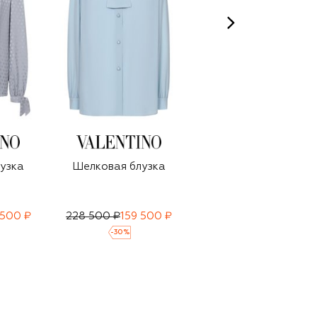
узка
Шелковая блузка
Шелковая рубашка
 500 ₽
228 500 ₽
159 500 ₽
169 500 ₽
-
30
%