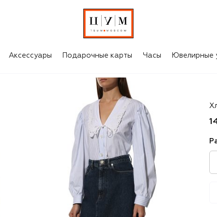
Аксессуары
Подарочные карты
Часы
Ювелирные 
Mi
Х
1
Р