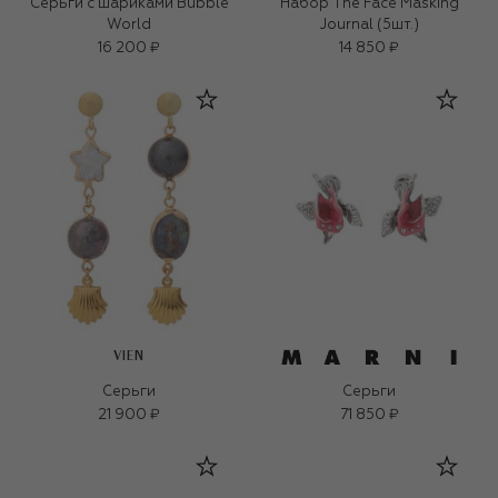
Серьги с шариками Bubble
Набор The Face Masking
World
Journal (5шт.)
16 200 ₽
14 850 ₽
VIEN
Серьги
Серьги
21 900 ₽
71 850 ₽