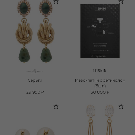
111SKIN
Серьги
Мезо-патчи с ретинолом
(5шт.)
29 950 ₽
30 800 ₽