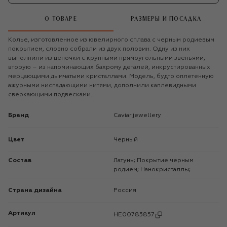
О ТОВАРЕ
РАЗМЕРЫ И ПОСАДКА
Колье, изготовленное из ювелирного сплава с черным родиевым
покрытием, словно собрали из двух половин. Одну из них
выполнили из цепочки с крупными прямоугольными звеньями,
вторую – из напоминающих бахрому деталей, инкрустированных
мерцающими дымчатыми кристаллами. Модель, будто оплетенную
ажурными ниспадающими нитями, дополнили каплевидными
сверкающими подвесками.
Бренд
Caviar jewellery
Цвет
Черный
Состав
Латунь; Покрытие черным
родием; Нанокристаллы;
Страна дизайна
Россия
Артикул
HE00783857