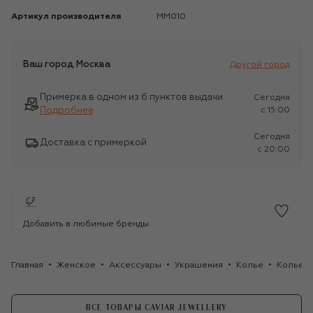
Артикул производителя
MM010
Ваш город
Москва
Другой город
Примерка в одном из 6 пунктов выдачи
Сегодня
Подробнее
c 15:00
Сегодня
Доставка с примеркой
c 20:00
Добавить в любимые бренды
Главная
Женское
Аксессуары
Украшения
Колье
Колье My
ВСЕ ТОВАРЫ CAVIAR JEWELLERY