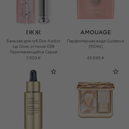
Бальзам для губ Dior Addict
Парфюмерная вода Guidance
Lip Glow, оттенок 038
(100ml)
Переливающийся Серый
(3,2g)
5 300 ₽
63 690 ₽