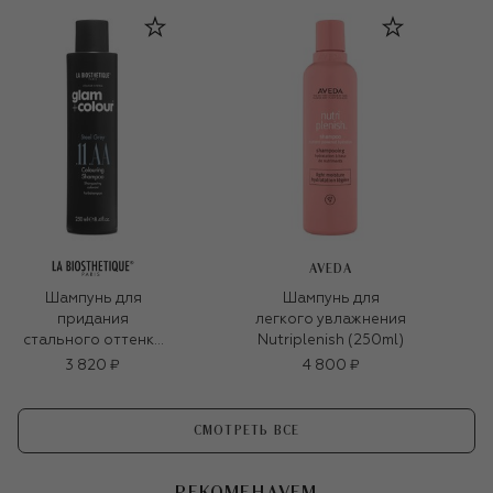
волосам (250ml)
AVEDA
Шампунь для
Шампунь для
придания
легкого увлажнения
стального оттенка
Nutriplenish (250ml)
волосам (250ml)
3 820 ₽
4 800 ₽
СМОТРЕТЬ ВСЕ