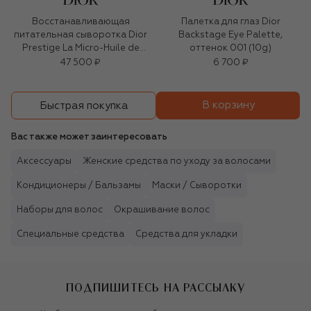
Восстанавливающая
Палетка для глаз Dior
питательная сыворотка Dior
Backstage Eye Palette,
Prestige La Micro-Huile de
оттенок 001 (10g)
Rose (50ml)
47 500 ₽
6 700 ₽
В корзину
Быстрая покупка
Вас также может заинтересовать
Аксессуары
Женские средства по уходу за волосами
Кондиционеры / Бальзамы
Маски / Сыворотки
Наборы для волос
Окрашивание волос
Специальные средства
Средства для укладки
ПОДПИШИТЕСЬ НА РАССЫЛКУ