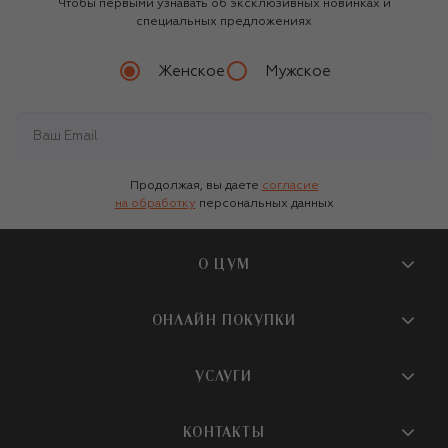
Чтобы первыми узнавать об эксклюзивных новинках и
специальных предложениях
Женское
Мужское
Продолжая, вы даете
согласие
на обработку
персональных данных
О ЦУМ
О магазине
ОНЛАЙН ПОКУПКИ
Новости и события
Вопросы и ответы
УСЛУГИ
Бутики и ПВЗ ЦУМ
Мобильное приложение
Контакты
Шопинг-сервисы
КОНТАКТЫ
Доставка
Наша история