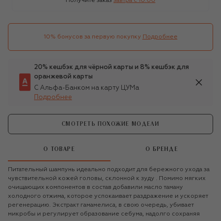
Получите заказ
завтра c 10:00
10% бонусов за первую покупку
Подробнее
20% кешбэк для чёрной карты и 8% кешбэк для
оранжевой карты
С Альфа-Банком на карту ЦУМа
Подробнее
СМОТРЕТЬ ПОХОЖИЕ МОДЕЛИ
О ТОВАРЕ
О БРЕНДЕ
Питательный шампунь идеально подходит для бережного ухода за
чувствительной кожей головы, склонной к зуду . Помимо мягких
очищающих компонентов в состав добавили масло таману
холодного отжима, которое успокаивает раздражение и ускоряет
регенерацию. Экстракт гамамелиса, в свою очередь, убивает
микробы и регулирует образование себума, надолго сохраняя