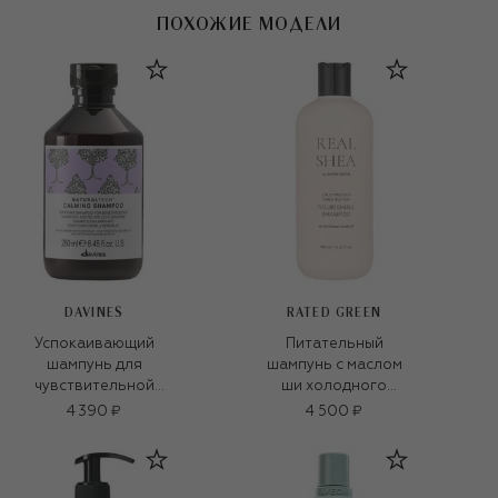
ПОХОЖИЕ МОДЕЛИ
DAVINES
RATED GREEN
Успокаивающий
Питательный
шампунь для
шампунь с маслом
чувствительной
ши холодного
кожи головы
отжима (400ml)
4 390 ₽
4 500 ₽
Calming (250ml)