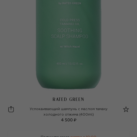
RATED GREEN
Rated Green
Успокаивающий шампунь с маслом таману
холодного отжима (400ml)
4 500 ₽