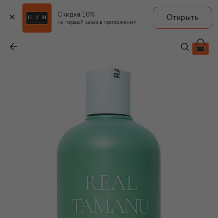
Скидка 10%
Открыть
RATED GREEN
на первый заказ в приложении
Успокаивающий шампунь с маслом таману холодного отжима (400ml)
-
4 500 ₽