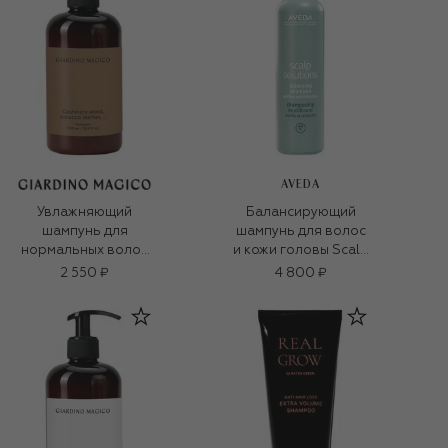
AVEDA
Увлажняющий
Балансирующий
шампунь для
шампунь для волос
нормальных волос
и кожи головы Scalp
Cashmere Wood,
Solutions (200ml)
2 550 ₽
4 800 ₽
Tobacco, Leather, ...
(500ml)