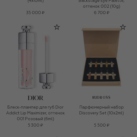
(4x10ml)
Backstage Eye Palette,
оттенок 002 (10g)
35 000 ₽
6 700 ₽
RUDROSS
Блеск-плампер для губ Dior
Парфюмерный набор
Addict Lip Maximizer, оттенок
Discovery Set (10x2ml)
001 Розовый (6ml)
5 300 ₽
5 500 ₽