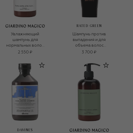
RATED GREEN
Увлажняющий
Шампунь против
шампунь для
выпадения и для
нормальных волос
объема волос
Tonka, Vanilla, White
(200ml)
2 550 ₽
3 700 ₽
Musk... (500ml)
DAVINES