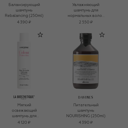
Балансирующий
Увлажняющий
шампунь
шампунь для
Rebalancing (250ml)
нормальных волос
Rosemary, Vetiver,
4 390 ₽
2 550 ₽
Amber, … (500ml)
DAVINES
Мягкий
Питательный
освежающий
шампунь
шампунь для
NOURISHING (250ml)
придания блеска
4 120 ₽
4 390 ₽
окрашенным