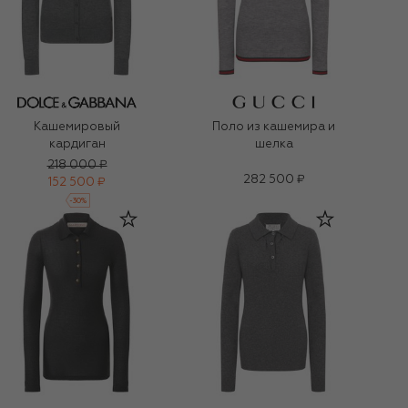
Кашемировый
Поло из кашемира и
кардиган
шелка
218 000 ₽
282 500 ₽
152 500 ₽
-
30
%