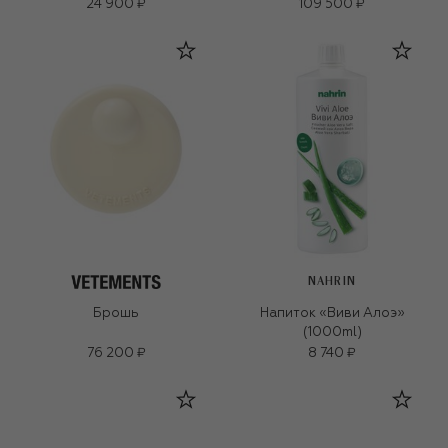
24 900 ₽
109 500 ₽
NAHRIN
Брошь
Напиток «Виви Алоэ»
(1000ml)
76 200 ₽
8 740 ₽