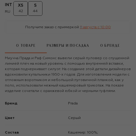
INT
XS
S
42
44
RU
Получите заказ с примеркой
11 августа c 10:00
О ТОВАРЕ
РАЗМЕРЫ И ПОСАДКА
О БРЕНДЕ
Миучча Прада и Раф Симонс вывели серый пуловер со спущенной
линией плеч на новый уровень с помощью внутренней вставки,
которая подчеркивает силуэт. На создание этой детали дизайнеров
вдохновили купальники 1950-х годов. Для изготовления модели с
отложным воротником и небольшой пуговичной планкой, как у
поло, использовали нежный кашемировый трикотаж. На показе
изделие сочетали с оранжевой юбкой и черными туфлями.
Бренд
Prada
Цвет
Серый
Состав
Кашемир: 100%;