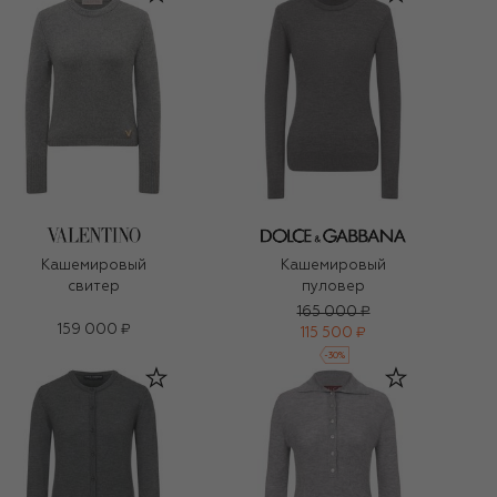
Кашемировый
Кашемировый
свитер
пуловер
165 000 ₽
159 000 ₽
115 500 ₽
-
30
%