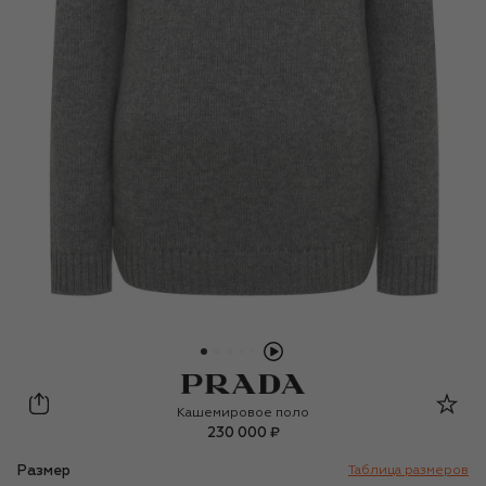
Prada
Кашемировое поло
230 000 ₽
Размер
Таблица размеров