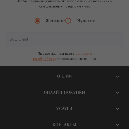
Чтобы первыми узнавать об эксклюзивных новинках и
специальных предложениях
Женское
Мужское
Продолжая, вы даете
согласие
на обработку
персональных данных
О ЦУМ
О магазине
ОНЛАЙН ПОКУПКИ
Новости и события
Вопросы и ответы
УСЛУГИ
Бутики и ПВЗ ЦУМ
Мобильное приложение
Контакты
Шопинг-сервисы
КОНТАКТЫ
Доставка
Наша история