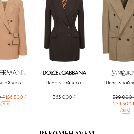
яной жакет
Шерстяной жакет
Шерстяной ж
0 ₽
156 500 ₽
363 000 ₽
399 000 
279 500 
-
30
%
-
30
%