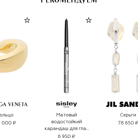
РЕКОМЕНДУЕМ
ольцо
Матовый
Серьги
водостойкий
6 000 ₽
78 650 
карандаш для глаз
Phyto-Khol Star,
6 950 ₽