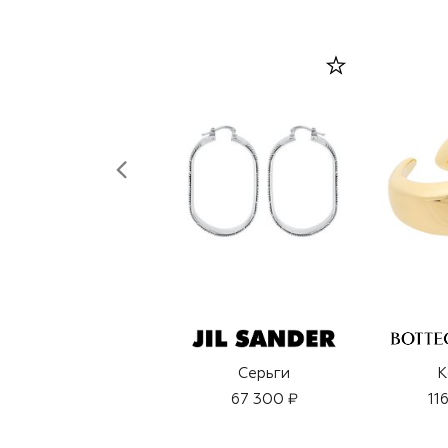
Серьги
К
67 300 ₽
11