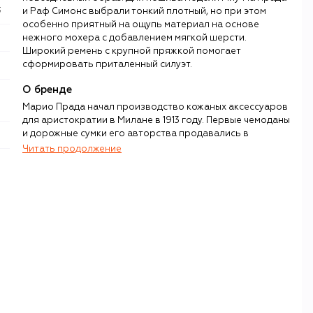
;
и Раф Симонс выбрали тонкий плотный, но при этом
особенно приятный на ощупь материал на основе
нежного мохера с добавлением мягкой шерсти.
Широкий ремень с крупной пряжкой помогает
сформировать приталенный силуэт.
О бренде
Марио Прада начал производство кожаных аксессуаров
для аристократии в Милане в 1913 году. Первые чемоданы
и дорожные сумки его авторства продавались в
престижной торговой галерее Виктора-Эммануила II, а
Читать продолжение
всего через шесть лет после основания бренд стал
официальным поставщиком итальянского королевского
двора. В 1975 году к семейному делу присоединилась
внучка Марио — Миучча Прада. С ее появлением стал
формироваться современный облик модного дома. С
2020 года за создание коллекций наравне с Миуччей
отвечает бельгийский дизайнер Раф Симонс (Jil Sander,
Dior, Calvin Klein).
Феномен Prada — в редком умении делать
интеллектуальную моду желанной. Прада берет
неочевидные темы, материалы, идеи — нейлон,