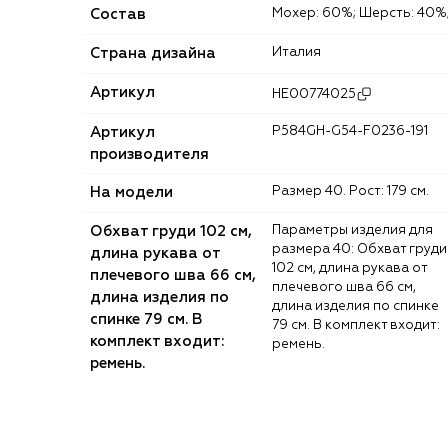
Состав
Мохер: 60%; Шерсть: 40%
Страна дизайна
Италия
Артикул
HE00774025
Артикул
P584GH-G54-F0236-191
производителя
На модели
Размер 40. Рост: 179 см.
Обхват груди 102 см,
Параметры изделия для
размера 40: Обхват груди
длина рукава от
102 см, длина рукава от
плечевого шва 66 см,
плечевого шва 66 см,
длина изделия по
длина изделия по спинке
спинке 79 см. В
79 см. В комплект входит:
комплект входит:
ремень.
ремень.