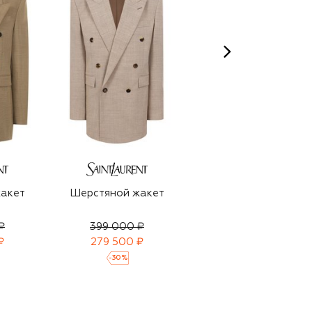
акет
Шерстяной жакет
Кашемировый
жакет
₽
399 000 ₽
594 000 ₽
₽
279 500 ₽
416 000 ₽
-
30
%
-
30
%