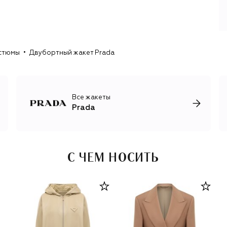
нарочитую скромность, странные пропорции, вещи-
анахронизмы вроде фартука домохозяйки — и
превращает их в новый стандарт роскоши. Бренд
никогда не подстраивается под тренды и массовый вкус,
а последовательно перевоспитывает его, поэтому
стюмы
Двубортный жакет Prada
влияние Prada давно вышло за границы одежды.
Например, линия сумок из нейлона, которая началась с
рюкзака Vela в 1984 году, перевернула представление
об уместности материалов: превратив вещь из
утилитарного материала в объект желания, Прада
Все жакеты
показала, что ценность предмета может обеспечивать
Prada
не его себестоимость, а дизайнерская идея.
С 1993 года Prada курирует фонд современного
искусства, поддерживающий художников и
архитекторов. В 2019 году бренд запустил проект Re-
С ЧЕМ НОСИТЬ
Nylon, в рамках которого выпускает изделия из
переработанного нейлона, сотрудничает с National
Geographic и создает документальные фильмы о
глобальных проблемах в окружающей среде и
меняющихся на них взглядах нового поколения.