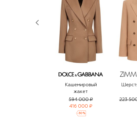
Кашемировый
Шерст
жакет
594 000 ₽
223 50
416 000 ₽
-
30
%