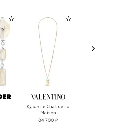
Кулон Le Chat de La
Матовый
Maison
водостойкий
₽
карандаш для глаз
84 700 ₽
Phyto-Khol Star,
6 950 ₽