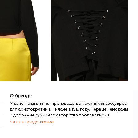
О бренде
Марио Прада начал производство кожаных аксессуаров
для аристократии в Милане в 1913 году. Первые чемоданы
и дорожные сумки его авторства продавались в
престижной торговой галерее Виктора-Эммануила II, а
Читать продолжение
всего через шесть лет после основания бренд стал
официальным поставщиком итальянского королевского