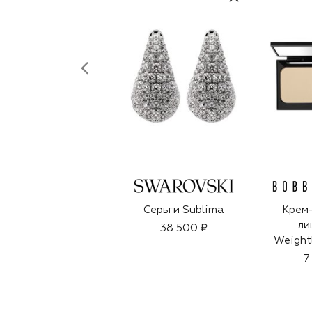
Серьги Sublima
Крем-
ли
38 500 ₽
Weight
Founda
7
Ivo