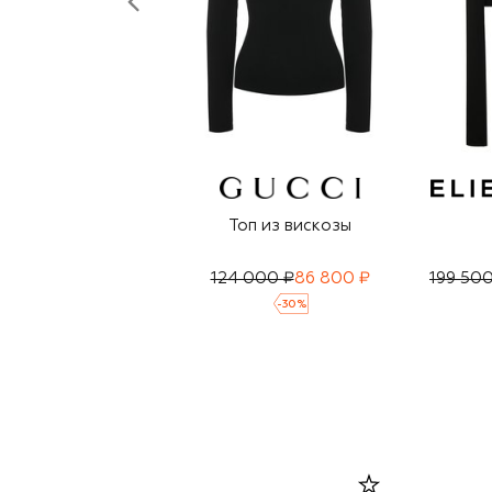
Топ из вискозы
124 000 ₽
86 800 ₽
199 500
-
30
%