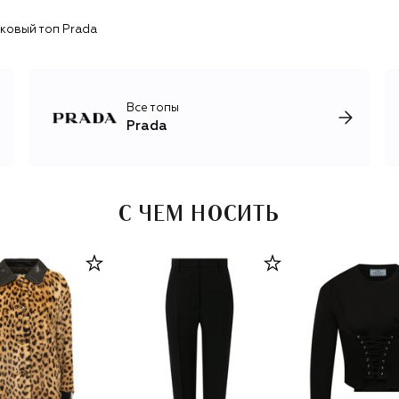
искусства, поддерживающий художников и
архитекторов. В 2019 году бренд запустил проект Re-
ковый топ Prada
Nylon, в рамках которого выпускает изделия из
переработанного нейлона, сотрудничает с National
Geographic и создает документальные фильмы о
глобальных проблемах в окружающей среде и
Все топы
меняющихся на них взглядах нового поколения.
Prada
С ЧЕМ НОСИТЬ