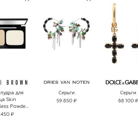
пудра для
Серьги
Серьги
ца Skin
59 850 ₽
68 100 
less Powder
tion, Cool
 450 ₽
ry (11g)