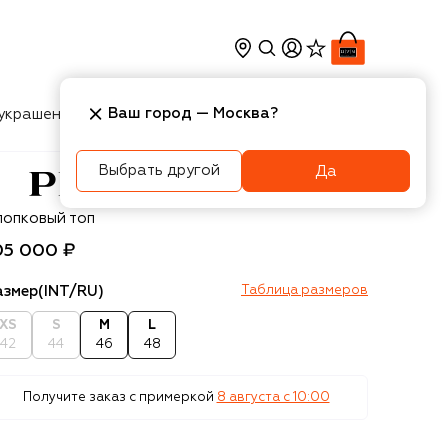
Ваш город —
Москва
?
украшения
Косметика
Интерьер
Новости
Выбрать другой
Да
rada
лопковый топ
05 000 ₽
азмер
(INT/RU)
Таблица размеров
XS
S
M
L
42
44
46
48
Получите заказ с примеркой
8 августа c 10:00