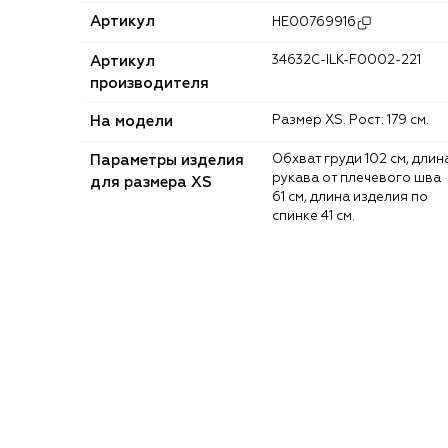
Артикул
HE00769916
Артикул
34632C-ILK-F0002-221
производителя
На модели
Размер XS. Рост: 179 см.
Параметры изделия
Обхват груди 102 см, длина
рукава от плечевого шва
для размера XS
61 см, длина изделия по
спинке 41 см.