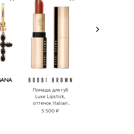
Помада для губ
Серьги
Luxe Lipstick,
₽
262 000 ₽
оттенок Italian
Rose (3,5g)
5 500 ₽