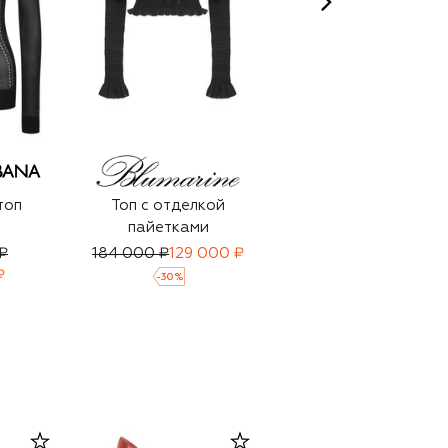
топ
Топ с отделкой
Топ из вискозы
пайетками
₽
184 000 ₽
129 000 ₽
164 000 ₽
115 000 ₽
₽
-
30
%
-
30
%