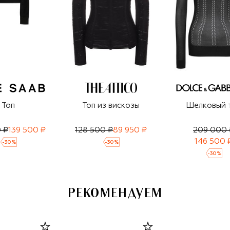
Топ
Топ из вискозы
Шелковый 
 ₽
139 500 ₽
128 500 ₽
89 950 ₽
209 000 
146 500 
-
30
%
-
30
%
-
30
%
РЕКОМЕНДУЕМ