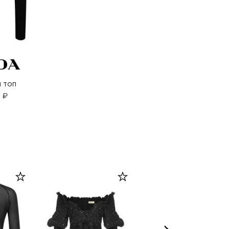
 топ
 ₽