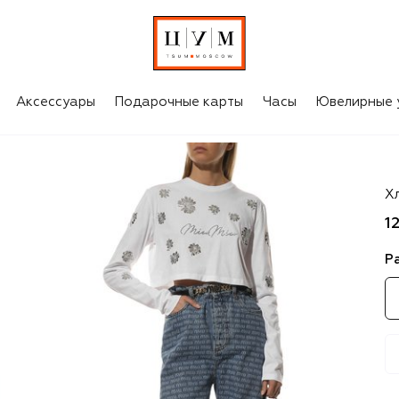
Аксессуары
Подарочные карты
Часы
Ювелирные 
Mi
Х
1
Р