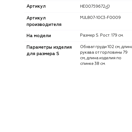
Артикул
HE00759672
Артикул
MJL807-10C3-F0009
производителя
На модели
Размер S. Рост: 179 см.
Параметры изделия
Обхват груди 102 см, длина
рукава от горловины 79
для размера S
см, длина изделия по
спинке 38 см.