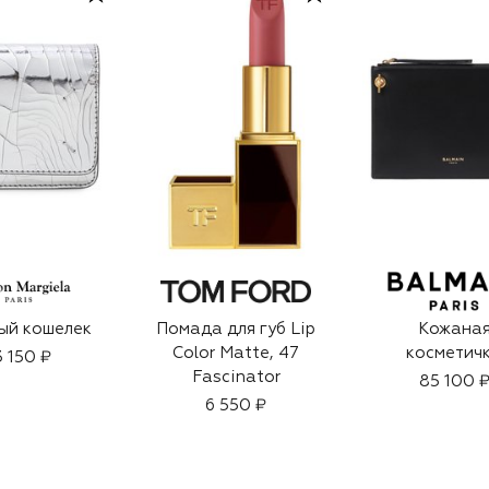
ый кошелек
Помада для губ Lip
Кожана
Color Matte, 47
косметич
3 150 ₽
Fascinator
85 100 
6 550 ₽