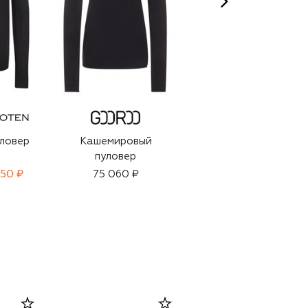
ловер
Кашемировый
Хлопковый пуловер
пуловер
650 ₽
75 060 ₽
175 500 ₽