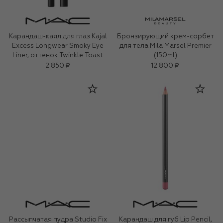
Карандаш-каял для глаз Kajal
Бронзирующий крем-сорбет
Excess Longwear Smoky Eye
для тела Mila Marsel Premier
Liner, оттенок Twinkle Toast
(150ml)
(1,2g)
2 850 ₽
12 800 ₽
Рассыпчатая пудра Studio Fix
Карандаш для губ Lip Pencil,