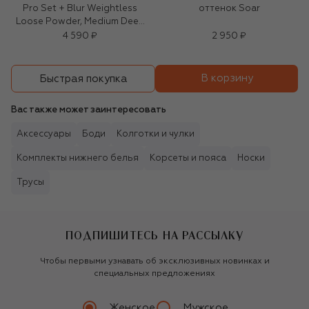
Pro Set + Blur Weightless
оттенок Soar
Loose Powder, Medium Deep
(6.5g)
4 590 ₽
2 950 ₽
В корзину
Быстрая покупка
Вас также может заинтересовать
Аксессуары
Боди
Колготки и чулки
Комплекты нижнего белья
Корсеты и пояса
Носки
Трусы
ПОДПИШИТЕСЬ НА РАССЫЛКУ
Чтобы первыми узнавать об эксклюзивных новинках и
специальных предложениях
Женское
Мужское