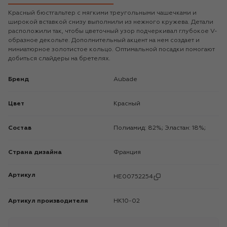
Красный бюстгальтер с мягкими треугольными чашечками и
широкой вставкой снизу выполнили из нежного кружева. Детали
расположили так, чтобы цветочный узор подчеркивал глубокое V-
образное декольте. Дополнительный акцент на нем создает и
миниатюрное золотистое кольцо. Оптимальной посадки помогают
добиться слайдеры на бретелях.
Бренд
Aubade
Цвет
Красный
Состав
Полиамид: 82%; Эластан: 18%;
Страна дизайна
Франция
Артикул
HE00752254
Артикул производителя
HK10-02