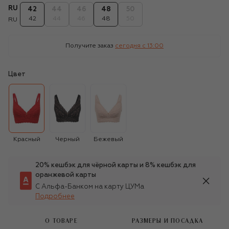
RU
42
44
46
48
50
42
44
46
48
50
RU
Получите заказ
сегодня c 13:00
Цвет
Красный
Черный
Бежевый
20% кешбэк для чёрной карты и 8% кешбэк для
оранжевой карты
С Альфа-Банком на карту ЦУМа
Подробнее
О ТОВАРЕ
РАЗМЕРЫ И ПОСАДКА