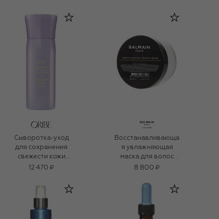
Сыворотка-уход
Восстанавливающа
для сохранения
я увлажняющая
свежести кожи
маска для волос
головы (125ml)
(200ml)
12 470 ₽
8 800 ₽