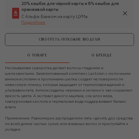
20% кешбэк для чёрной карты и 8% кешбэк для
оранжевой карты
С Альфа-Банком на карту ЦУМа
Подробнее
СМОТРЕТЬ ПОХОЖИЕ МОДЕЛИ
О ТОВАРЕ
О БРЕНДЕ
Несмываемая сыворотка делает волосы гладкими и
шелковистыми. Запатентованный комплекс Lactolan с молочными
аминокислотами и протеинами шелка создает на поверхности
невесомую пленку, которая защищает от термоповреждений и
ультрафиолета. Антиоксиданты черники и зеленого чая сохраняют
яркость цвета. А экстракт дикого каштана, сок алоэ вера,
гиалуроновая кислота и термальная вода поддерживают баланс
влаги.
Применение: Равномерно распределите пять–десять доз средства
по всей длине чистых сухих или влажных волос и приступайте к
укладке.