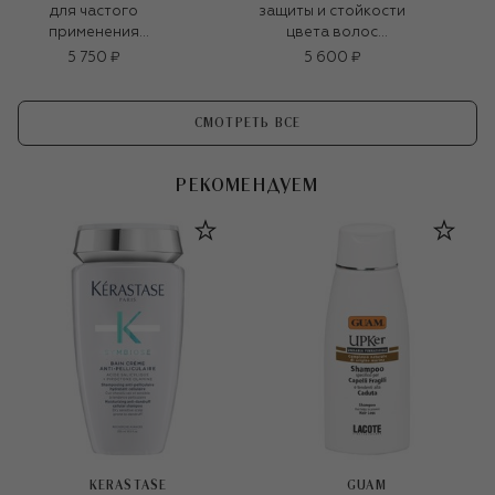
для частого
защиты и стойкости
применения
цвета волос
(200ml)
EVERLASTING.COLO
5 750 ₽
5 600 ₽
UR WASH (250ml)
СМОТРЕТЬ ВСЕ
РЕКОМЕНДУЕМ
KERASTASE
GUAM