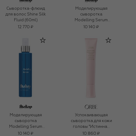
Сыворотка-флюид
Моделирующая
для волос Shine Silk
сыворотка
Fluid (60ml)
Modelling Serum
(150ml)
12 770 ₽
10 140 ₽
Моделирующая
Успокаивающая
сыворотка
сыворотка для кожи
Modelling Serum
головы "Истинная
(150ml)
гармония" (50ml)
10 140 ₽
10 860 ₽