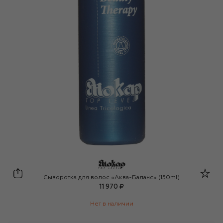
ElioKap
Сыворотка для волос «Аква-Баланс» (150ml)
11 970 ₽
Нет в наличии