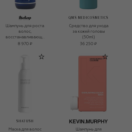
QMS MEDICOSMETICS
Шампунь для роста
Средство для ухода
волос,
за кожей головы
восстанавливающи
(50ml)
й биобаланс
8 970 ₽
36 250 ₽
(250ml)
SHATUSH
Маска для волос
Шампунь для