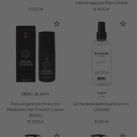
масла марулы Elixir Ultime
(250ml)
7 500 ₽
6 400 ₽
ENHEL BEAUTY
Лосьон для роста волос
Шелковая дымка для волос
Medicinal Hair Growth Lotion
(200ml)
(60ml)
13 500 ₽
8 140 ₽