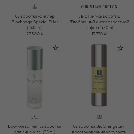
CHRISTIAN BRETON
Сыворотка-филлер
Лифтинг-сыворотка
Biochange Special Filler
"Глобальный антивозрастной
(2x15ml)
эффект" (30ml)
27 300 ₽
13 730 ₽
Био-клеточная сыворотка
Сыворотка BioChange для
для лица Vital (30ml)
восстановления упругости