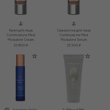
Крем для лица
Сыворотка для лица
ContinueLine Med
ContinueLine Med
Modukine Cream
Modukine Serum
(50ml)
(50ml)
25 800 ₽
23 500 ₽