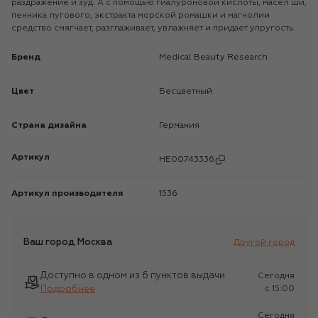
раздражение и зуд. А с помощью гиалуроновой кислоты, масел ши,
пенника лугового, экстракта морской ромашки и магнолии
средство смягчает, разглаживает, увлажняет и придает упругость.
Бренд
Medical Beauty Research
Цвет
Бесцветный
Страна дизайна
Германия
Артикул
HE00743336
Артикул производителя
1536
Ваш город
Москва
Другой город
Доступно в одном из 6 пунктов выдачи
Сегодня
Подробнее
c 15:00
Сегодня