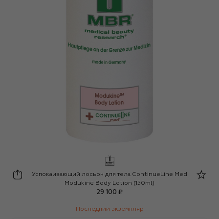
Medical Beauty Research
Успокаивающий лосьон для тела ContinueLine Med
Modukine Body Lotion (150ml)
29 100 ₽
Последний экземпляр