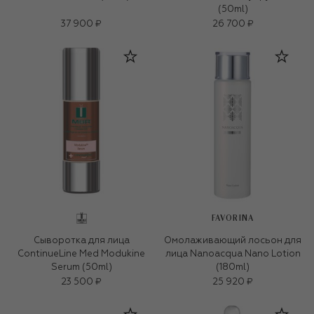
(50ml)
37 900 ₽
26 700 ₽
FAVORINA
Сыворотка для лица
Омолаживающий лосьон для
ContinueLine Med Modukine
лица Nanoacqua Nano Lotion
Serum (50ml)
(180ml)
23 500 ₽
25 920 ₽