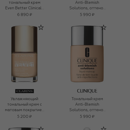
тональный крем
Anti-Blemish
Even Better Clinical™
Solutions, оттенок
Vitamin Makeup SPF
CN 10 Alabaster
6 890 ₽
5 990 ₽
50, оттенок Light
(30ml)
Cool 2 (30ml)
Увлажняющий
Тональный крем
тональный крем с
Anti-Blemish
матовым покрытием
Solutions, оттенок
Skin Illusion Velvet,
CN 28 Ivory (30ml)
5 200 ₽
5 990 ₽
100.3N shell (30ml)