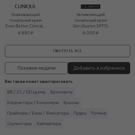
Ухаживающий
Увлажняющий
тональный крем
тональный крем
Even Better Clinical™
Skin Illusion SPF15,
Vitamin Makeup SPF
107 (30ml)
6 890 ₽
6 000 ₽
50, оттенок Light
Warm 3 (30ml)
СМОТРЕТЬ ВСЕ
Похожие модели
Добавить в избранное
Вас также может заинтересовать
BB / CC / DD кремы
Бронзанты
Корректоры / Консилеры
Кушоны
Праймеры / Базы / Фиксаторы
Пудры
Румяна
Скульпторы
Хайлайтеры