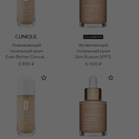
Ухаживающий
Увлажняющий
тональный крем
тональный крем
Even Better Clinical™
Skin Illusion SPF15,
Vitamin Makeup SPF
109 (30ml)
6 890 ₽
6 000 ₽
50, оттенок Light
Medium Cool 2
(30ml)