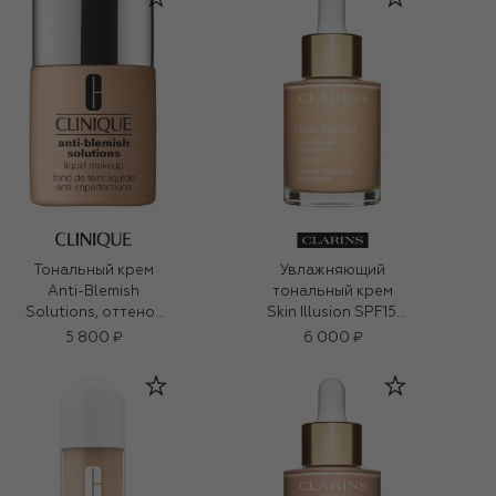
Тональный крем
Увлажняющий
Anti-Blemish
тональный крем
Solutions, оттенок
Skin Illusion SPF15,
CN 40 Cream
101 (30ml)
5 800 ₽
6 000 ₽
Chamois (30ml)