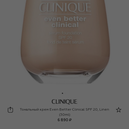
Clinique
Тональный крем Even Better Clinical SPF 20, Linen
(30ml)
6 890 ₽