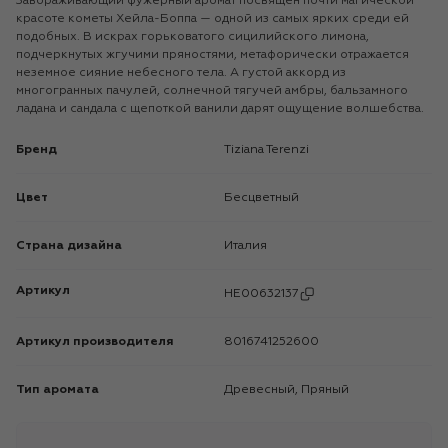
Завораживающий фужерный аромат посвящен почти магической
красоте кометы Хейла-Боппа — одной из самых ярких среди ей
подобных. В искрах горьковатого сицилийского лимона,
подчеркнутых жгучими пряностями, метафорически отражается
неземное сияние небесного тела. А густой аккорд из
многогранных пачулей, солнечной тягучей амбры, бальзамного
ладана и сандала с щепоткой ванили дарят ощущение волшебства.
Бренд
Tiziana Terenzi
Цвет
Бесцветный
Страна дизайна
Италия
Артикул
HE00632137
Артикул производителя
8016741252600
Тип аромата
Древесный, Пряный