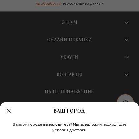
на обработку
персональных данных
О ЦУМ
О магазине
ОНЛАЙН ПОКУПКИ
Новости и события
Вопросы и ответы
УСЛУГИ
Бутики и ПВЗ ЦУМ
Мобильное приложение
Контакты
Шопинг-сервисы
КОНТАКТЫ
Доставка
Наша история
Шопинг со стилистом ЦУМ
Обмен и возврат
+7 495 933 73 00
Карьера
НАШЕ ПРИЛОЖЕНИЕ
Подарочная карта
Условия продажи
hotline@tsum.ru
ЦУМ медиа
Подарочные карты для бизнеса
Скидка на первый заказ
ВАШ ГОРОД
Карта сайта
Подарочная упаковка
Политика конфиденциальности
Россия
Кафе и рестораны
В каком городе вы находитесь? Мы предложим подходящие
Рекомендательные технологии
Мы в социальных сетях
условия доставки
Салон TSUM BEAUTY