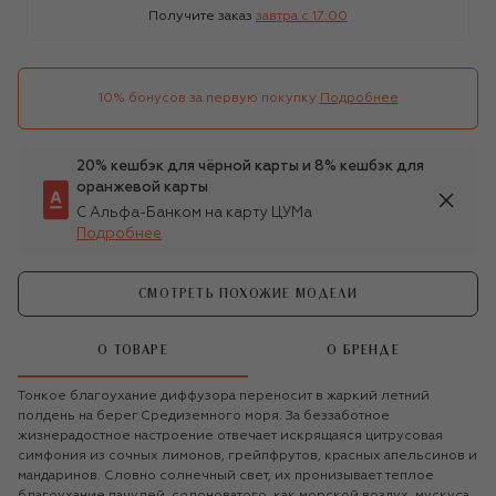
Получите заказ
завтра c 17:00
10% бонусов за первую покупку
Подробнее
20% кешбэк для чёрной карты и 8% кешбэк для
оранжевой карты
С Альфа-Банком на карту ЦУМа
Подробнее
СМОТРЕТЬ ПОХОЖИЕ МОДЕЛИ
О ТОВАРЕ
О БРЕНДЕ
Тонкое благоухание диффузора переносит в жаркий летний
полдень на берег Средиземного моря. За беззаботное
жизнерадостное настроение отвечает искрящаяся цитрусовая
симфония из сочных лимонов, грейпфрутов, красных апельсинов и
мандаринов. Словно солнечный свет, их пронизывает теплое
благоухание пачулей, солоноватого, как морской воздух, мускуса,