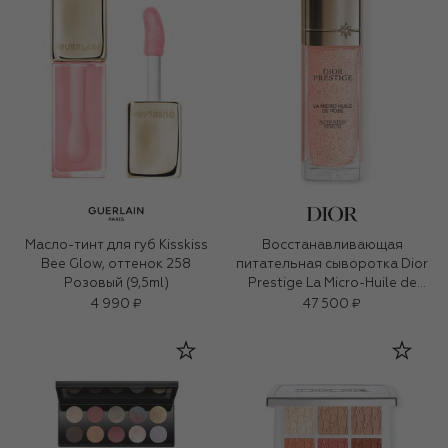
Масло-тинт для губ Kisskiss
Восстанавливающая
Bee Glow, оттенок 258
питательная сыворотка Dior
Розовый (9,5ml)
Prestige La Micro-Huile de
Rose (50ml)
4 990 ₽
47 500 ₽