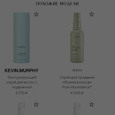
ПОХОЖИЕ МОДЕЛИ
AVEDA
Текстурирующий
Спрей для придания
спрей для волос с
объема волосам
подвижной
Pure Abundance™
фиксацией
Volumizing Style
3 570 ₽
4 500 ₽
BEDROOM.HAIR
Prep (100ml)
(100ml)