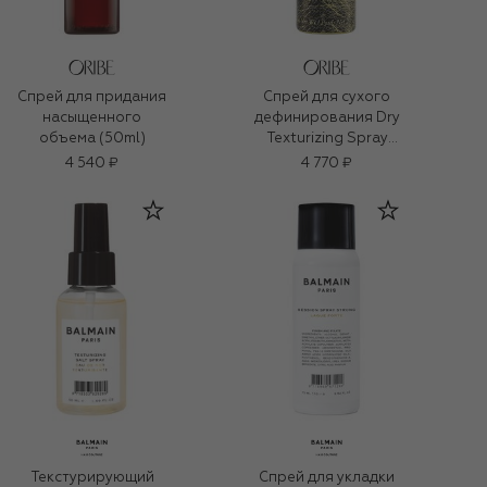
Спрей для придания
Спрей для сухого
насыщенного
дефинирования Dry
объема (50ml)
Texturizing Spray
(79ml)
4 540 ₽
4 770 ₽
Текстурирующий
Спрей для укладки