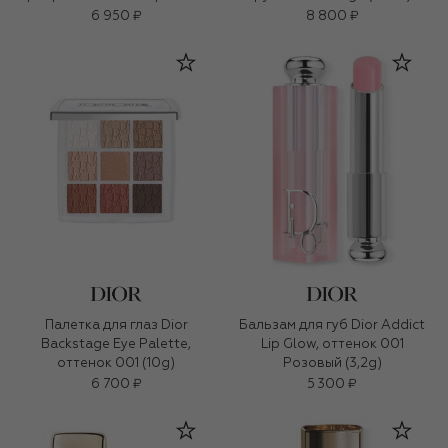
(3g)
6 950 ₽
8 800 ₽
Палетка для глаз Dior
Бальзам для губ Dior Addict
Backstage Eye Palette,
Lip Glow, оттенок 001
оттенок 001 (10g)
Розовый (3,2g)
6 700 ₽
5 300 ₽