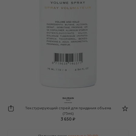
Balmain Hair Couture
Текстурирующий спрей для придания объема
(75ml)
3 650 ₽