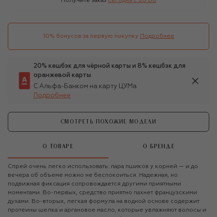
Получите заказ
сегодня c 20:00
10% бонусов за первую покупку
Подробнее
20% кешбэк для чёрной карты и 8% кешбэк для
оранжевой карты
С Альфа-Банком на карту ЦУМа
Подробнее
СМОТРЕТЬ ПОХОЖИЕ МОДЕЛИ
О ТОВАРЕ
О БРЕНДЕ
Спрей очень легко использовать: пара пшиков у корней — и до
вечера об объеме можно не беспокоиться. Надежная, но
подвижная фиксация сопровождается другими приятными
моментами. Во-первых, средство приятно пахнет французскими
духами. Во-вторых, легкая формула на водной основе содержит
протеины шелка и аргановое масло, которые увлажняют волосы и