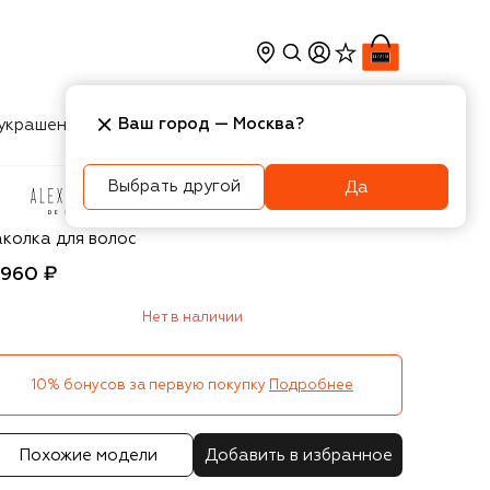
Ваш город —
Москва
?
украшения
Косметика
Интерьер
Новости
Выбрать другой
Да
exandre De Paris
аколка для волос
 960 ₽
Нет в наличии
10% бонусов за первую покупку
Подробнее
Похожие модели
Добавить в избранное