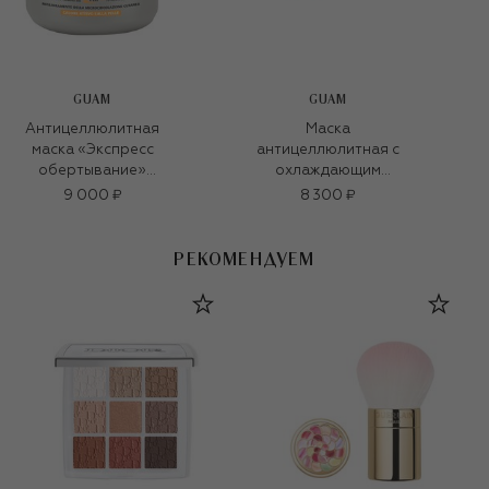
GUAM
GUAM
Антицеллюлитная
Маска
маска «Экспресс
антицеллюлитная с
обертывание»
охлаждающим
FANGHI D’ALGA
эффектом Fanghi
9 000 ₽
8 300 ₽
разогревающая с
D’Alga (500g)
турмалином (500g)
РЕКОМЕНДУЕМ