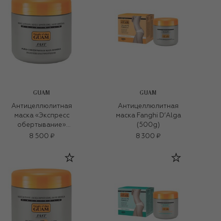
GUAM
GUAM
Антицеллюлитная
Антицеллюлитная
маска «Экспресс
маска Fanghi D’Alga
обертывание»
(500g)
FANGHI D’ALGA
8 500 ₽
8 300 ₽
классическая
формула (500g)