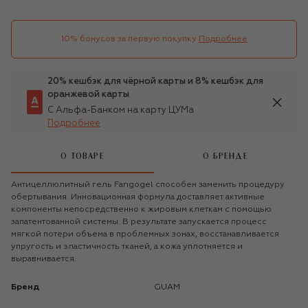
10% бонусов за первую покупку
Подробнее
20% кешбэк для чёрной карты и 8% кешбэк для
оранжевой карты
С Альфа-Банком на карту ЦУМа
Подробнее
О ТОВАРЕ
О БРЕНДЕ
Антицеллюлитный гель Fangogel способен заменить процедуру
обертывания. Инновационная формула доставляет активные
компоненты непосредственно к жировым клеткам с помощью
запатентованной системы. В результате запускается процесс
мягкой потери объема в проблемных зонах, восстанавливается
упругость и эластичность тканей, а кожа уплотняется и
выравнивается.
Бренд
GUAM