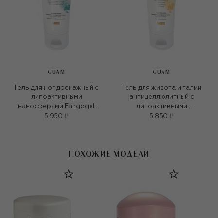
GUAM
GUAM
Гель для ног дренажный с
Гель для живота и талии
липоактивными
антицеллюлитный с
наносферами Fangogel
липоактивными
(200ml)
наносферами Fangogel
5 950 ₽
5 850 ₽
(150ml)
ПОХОЖИЕ МОДЕЛИ