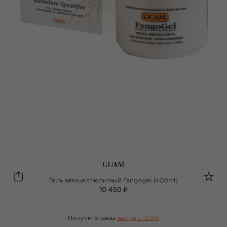
GUAM
GUAM
Гель антицеллюлитный Fangogel (400ml)
10 450 ₽
Получите заказ
завтра c 13:00