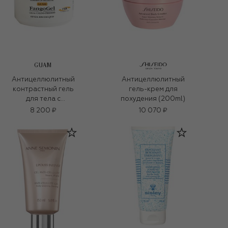
GUAM
Антицеллюлитный
Антицеллюлитный
контрастный гель
гель-крем для
для тела с
похудения (200ml)
липоактивными
8 200 ₽
10 070 ₽
наносферами
Fangogel (300ml)