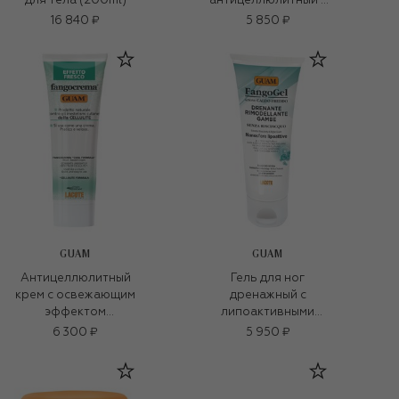
для тела (200ml)
антицеллюлитный с
липоактивными
16 840 ₽
5 850 ₽
наносферами
Fangogel (150ml)
GUAM
GUAM
Антицеллюлитный
Гель для ног
крем с освежающим
дренажный с
эффектом
липоактивными
Fangocrema (250ml)
наносферами
6 300 ₽
5 950 ₽
Fangogel (200ml)