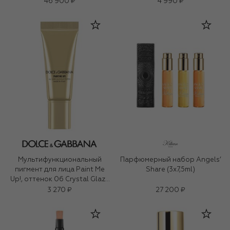
46 900 ₽
4 990 ₽
Мультифункциональный
Парфюмерный набор Angels’
пигмент для лица Paint Me
Share (3x7,5ml)
Up!, оттенок 06 Crystal Glaze
(5ml)
3 270 ₽
27 200 ₽