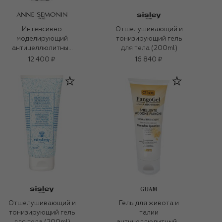
Интенсивно
Отшелушивающий и
моделирующий
тонизирующий гель
антицеллюлитный
для тела (200ml)
гель для тела
12 400 ₽
16 840 ₽
(150ml)
GUAM
Отшелушивающий и
Гель для живота и
тонизирующий гель
талии