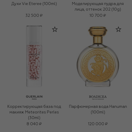
Духи Vie Eteree (100ml)
Моделирующая пудра для
лица, оттенок 202 (10g)
32 500 ₽
10 700 ₽
Корректирующая база под
Парфюмерная вода Hanuman
макияж Meteorites Perles
(100ml)
(30ml)
8 040 ₽
120 000 ₽