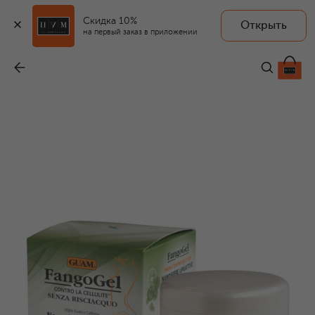
Скидка 10%
Открыть
GUAM
на первый заказ в приложении
Гель антицеллюлитный Fangogel (400ml)
-
10 450 ₽