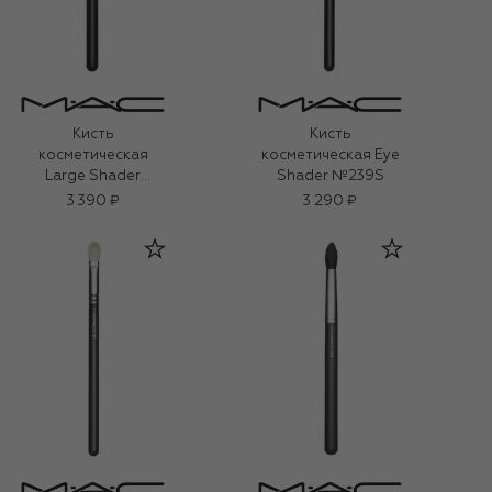
Кисть
Кисть
косметическая
косметическая Eye
Large Shader
Shader №239S
№252S
3 390 ₽
3 290 ₽