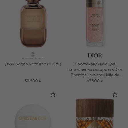
Духи Sogno Notturno (100ml)
Восстанавливающая
питательная сыворотка Dior
Prestige La Micro-Huile de
Rose (50ml)
32 500 ₽
47 500 ₽