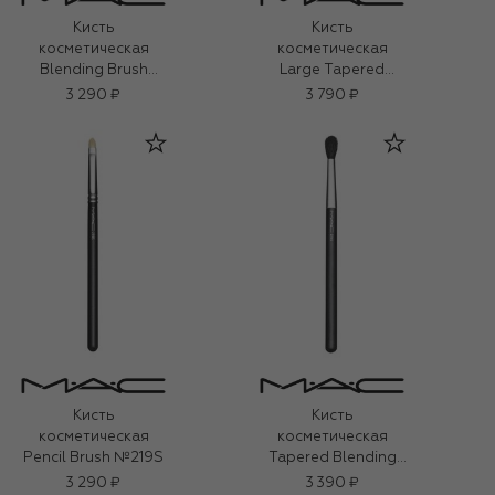
Кисть
Кисть
косметическая
косметическая
Blending Brush
Large Tapered
№217S
Blending №240S
3 290 ₽
3 790 ₽
Кисть
Кисть
косметическая
косметическая
Pencil Brush №219S
Tapered Blending
№224S
3 290 ₽
3 390 ₽