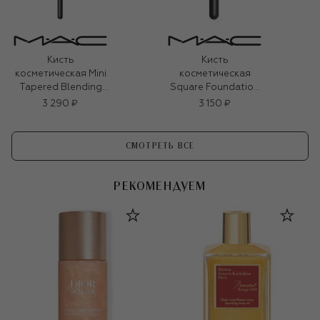
Кисть
Кисть
косметическая Mini
косметическая
Tapered Blending
Square Foundation
№221S
Brush №191
3 290 ₽
3 150 ₽
СМОТРЕТЬ ВСЕ
РЕКОМЕНДУЕМ