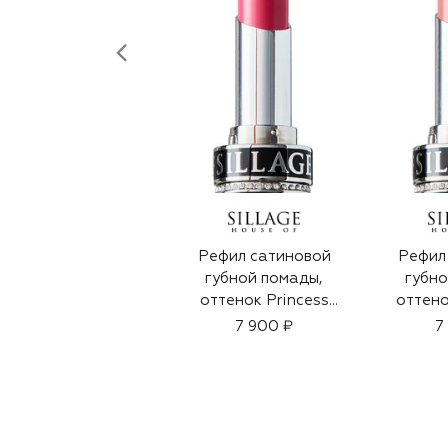
Рефил сатиновой
Рефил
губной помады,
губно
оттенок Princess
оттено
(3g)
7 900 ₽
7