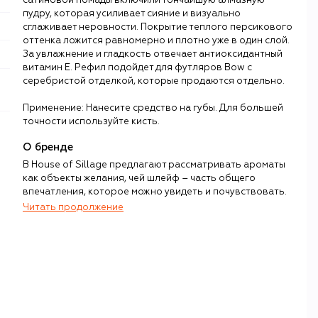
сатиновой помады включили тончайшую алмазную
пудру, которая усиливает сияние и визуально
сглаживает неровности. Покрытие теплого персикового
оттенка ложится равномерно и плотно уже в один слой.
За увлажнение и гладкость отвечает антиоксидантный
витамин E. Рефил подойдет для футляров Bow с
серебристой отделкой, которые продаются отдельно.
Применение: Нанесите средство на губы. Для большей
точности используйте кисть.
О бренде
В House of Sillage предлагают рассматривать ароматы
как объекты желания, чей шлейф – часть общего
впечатления, которое можно увидеть и почувствовать.
Читать продолжение
За каждым ароматом бренда стоит история. Например,
дебютный цветочно-пряный Tiara должен раскрыть в
каждой девушке маленькую девочку, которая надевает
тиару и воображает себя принцессой. Эту историю
парфюмеры «рисуют» через усовершенствованные
старинные формулы (в основе каждой композиции –
30% эфирных масел).