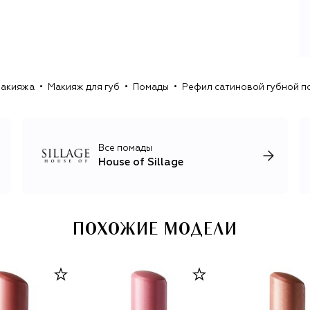
Затем история обретает визуальное воплощение.
Упаковка в бренде играет настолько же важную роль,
как и сам аромат, создавая эмоциональный опыт через
коллекционирование и визуальное наслаждение.
У каждого лимитированного издания есть порядковый
макияжа
Макияж для губ
Помады
Рефил сатиновой губной пом
номер, а флакон украшает россыпь кристаллов
Swarovski и небольшая статуэтка, олицетворяющая
настроение аромата. Например, на крышке
романтичного аромата Love is in the air поселились
целующиеся голуби, у томной композиции Emerald Reign
Все помады
– белый тигр, а флакон Holiday, выпущенного к Новому
House of Sillage
году, венчает изображение Рокфеллер-центра.
ПОХОЖИЕ МОДЕЛИ