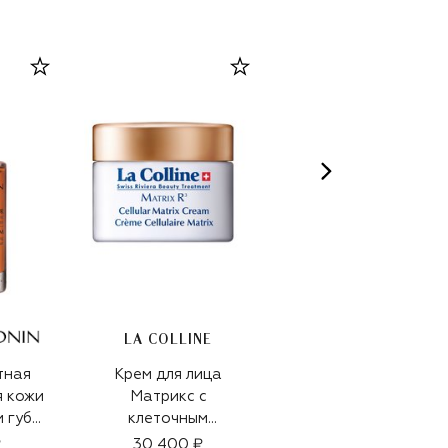
LA COLLINE
тная
Крем для лица
Парфюмерная вода
я кожи
Матрикс с
Glorious (50ml)
и губ
клеточным
26 500 ₽
комплексом Cellular
₽
30 400 ₽