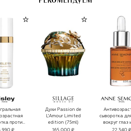
РЕКОМЕНДУЕМ
гральная
Духи Passion de
Антивозрас
озрастная
L'Amour Limited
сыворотка дл
тка против
edition (75ml)
вокруг глаз 
ин (30ml)
(15ml)
 990 ₽
165 000 ₽
22 340 