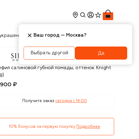
Ваш город —
Москва
?
украшения
Косметика
Интерьер
Новости
Выбрать другой
Да
use of Sillage
ефил сатиновой губной помады, оттенок Knight
g)
 900 ₽
Получите заказ
сегодня c 14:00
10% бонусов за первую покупку
Подробнее