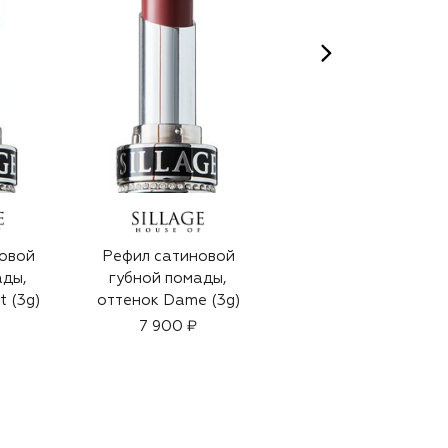
овой
Рефил сатиновой
Рефил сатиновой
ады,
губной помады,
губной помады,
 (3g)
оттенок Dame (3g)
оттенок Duke (3g)
7 900 ₽
7 900 ₽