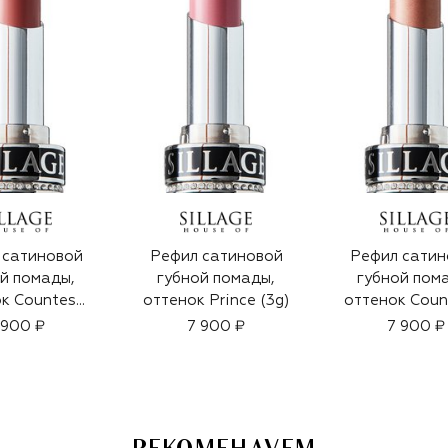
 сатиновой
Рефил сатиновой
Рефил сатин
й помады,
губной помады,
губной пом
к Countess
оттенок Prince (3g)
оттенок Count
(3g)
 900 ₽
7 900 ₽
7 900 ₽