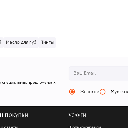
б
Масло для губ
Тинты
и специальных предложениях
Женское
Мужско
Н ПОКУПКИ
УСЛУГИ
 и ответы
Шопинг-сервисы