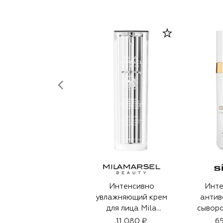
Интенсивно
Инте
увлажняющий крем
антив
для лица Mila
сыворо
Marsel Premier
морщ
11 080 ₽
65