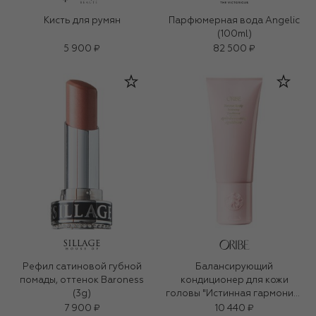
Кисть для румян
Парфюмерная вода Angelic
(100ml)
5 900 ₽
82 500 ₽
Рефил сатиновой губной
Балансирующий
помады, оттенок Baroness
кондиционер для кожи
(3g)
головы "Истинная гармония"
(200ml)
7 900 ₽
10 440 ₽