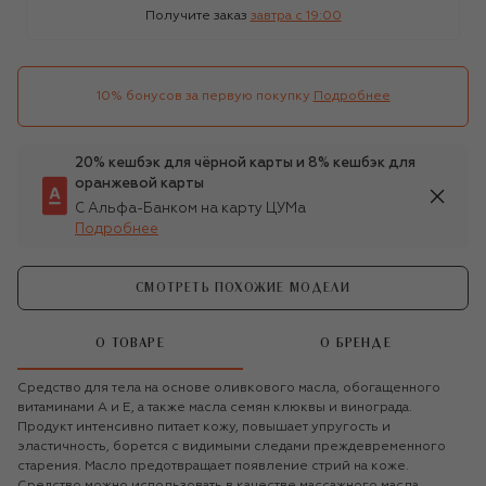
Получите заказ
завтра c 19:00
10% бонусов за первую покупку
Подробнее
20% кешбэк для чёрной карты и 8% кешбэк для
оранжевой карты
С Альфа-Банком на карту ЦУМа
Подробнее
СМОТРЕТЬ ПОХОЖИЕ МОДЕЛИ
О ТОВАРЕ
О БРЕНДЕ
Средство для тела на основе оливкового масла, обогащенного
витаминами А и Е, а также масла семян клюквы и винограда.
Продукт интенсивно питает кожу, повышает упругость и
эластичность, борется с видимыми следами преждевременного
старения. Масло предотвращает появление стрий на коже.
Средство можно использовать в качестве массажного масла.