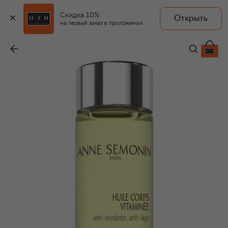
Скидка 10%
Открыть
на первый заказ в приложении
Масло для тела, обогащенное витаминами (100ml)
-
7 960 ₽