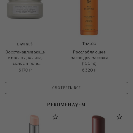
DAVINES
Восстанавливающе
Расслабляющее
е масло для лица,
масло для массажа
волос и тела
(100ml)
Authentic (230ml)
6 170 ₽
6 320 ₽
СМОТРЕТЬ ВСЕ
РЕКОМЕНДУЕМ