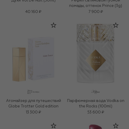
Духи Vol De Nuit (30ml)
Рефил сатиновой губной
помады, оттенок Prince (3g)
40 160 ₽
7 900 ₽
Атомайзер для путешествий
Парфюмерная вода Vodka on
Globe Trotter Gold edition
the Rocks (100ml)
13 300 ₽
53 600 ₽