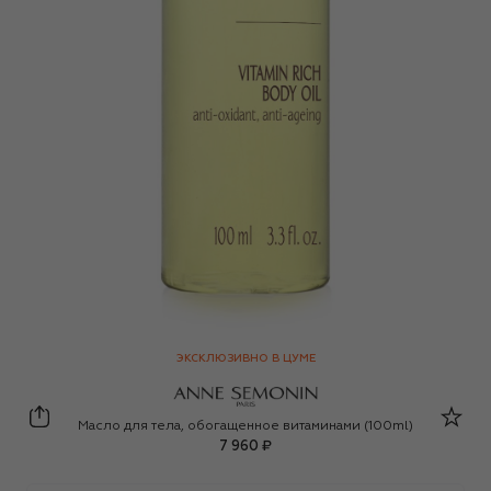
ЭКСКЛЮЗИВНО В ЦУМЕ
Anne Semonin
Масло для тела, обогащенное витаминами (100ml)
7 960 ₽