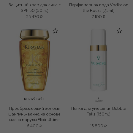
Защитный крем для лица с
Парфюмерная вода Vodka on
SPF 50 (50ml)
the Rocks (7,5ml)
25 470 ₽
7 100 ₽
KERASTASE
Преображающий волосы
Пенка для умывания Bubble
шампунь-ванна на основе
Falls (150ml)
масла марулы Elixir Ultime
(250ml)
6 400 ₽
15 800 ₽