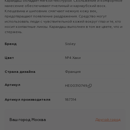
Карандаш обладает мягкой текстурой. Скольжение и комфортное
нанесение обеспечивают пчелиный и карнаубский воск.
Клещевина и шиповник смягчают нежную кожу век,
предотвращают появление раздражения. Средство могут
использовать люди с чувствительной кожей вокруг глаз и те, кто
носит контактные линзы. Карандаш выполнен в том же цвете, что и
стержень.
Бренд
Sisley
Цвет
№4 Хаки
Страна дизайна
Франция
Артикул
HE00310749
Артикул производителя
187314
Ваш город
Москва
Другой город