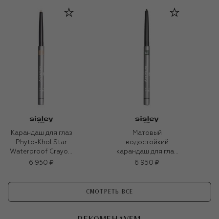
серый (0.3g)
оливковый
Карандаш для глаз
Матовый
Phyto-Khol Star
водостойкий
Waterproof Crayon,
карандаш для глаз
9 Sparkling Pearl
Phyto-Khol Star,
6 950 ₽
6 950 ₽
оттенок 3 тёмно-
зелёный (0.3g)
СМОТРЕТЬ ВСЕ