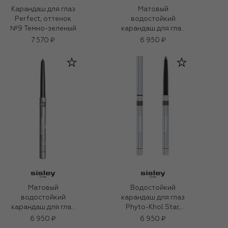
Карандаш для глаз
Матовый
Perfect, оттенок
водостойкий
№9 Темно-зеленый
карандаш для глаз
Phyto-Khol Star,
7 570 ₽
6 950 ₽
оттенок 4 тёмно-
серый (0.3g)
Матовый
Водостойкий
водостойкий
карандаш для глаз
карандаш для глаз
Phyto-Khol Star,
Phyto-Khol Star,
оттенок № 4
6 950 ₽
6 950 ₽
оттенок 4 тёмно-
Сверкающий