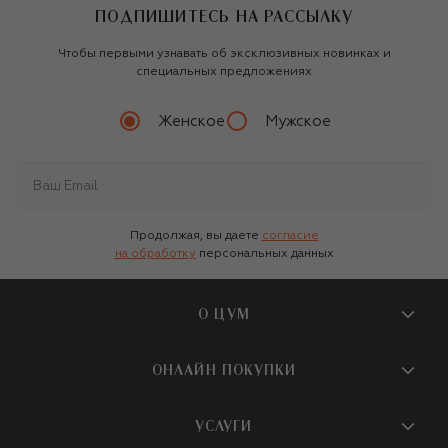
ПОДПИШИТЕСЬ НА РАССЫЛКУ
Чтобы первыми узнавать об эксклюзивных новинках и
специальных предложениях
Женское
Мужское
Продолжая, вы даете
согласие
на обработку
персональных данных
О ЦУМ
О магазине
ОНЛАЙН ПОКУПКИ
Новости и события
Вопросы и ответы
УСЛУГИ
Бутики и ПВЗ ЦУМ