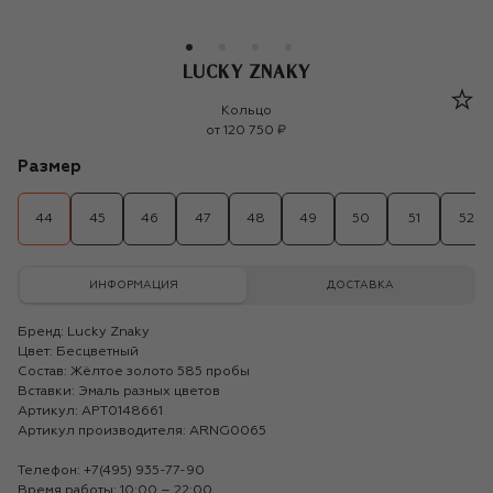
LUCKY ZNAKY
Lucky Znaky
Кольцо
от
120 750 ₽
Размер
44
45
46
47
48
49
50
51
52
ИНФОРМАЦИЯ
ДОСТАВКА
Бренд:
Lucky Znaky
Цвет: Бесцветный
Состав: Жёлтое золото 585 пробы
Вставки: Эмаль разных цветов
Артикул: APT0148661
Артикул производителя: ARNG0065
Телефон:
+7(495) 935-77-90
Время работы: 10:00 – 22:00