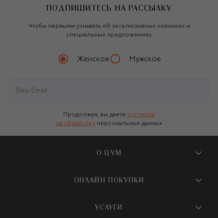
ПОДПИШИТЕСЬ НА РАССЫЛКУ
Чтобы первыми узнавать об эксклюзивных новинках и
специальных предложениях
Женское
Мужское
Продолжая, вы даете
согласие
на обработку
персональных данных
О ЦУМ
О магазине
ОНЛАЙН ПОКУПКИ
Новости и события
Вопросы и ответы
УСЛУГИ
Бутики и ПВЗ ЦУМ