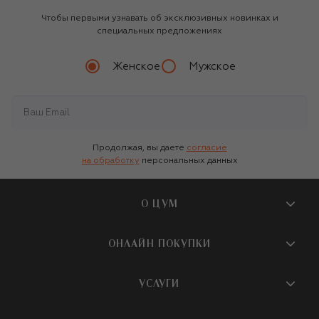
Чтобы первыми узнавать об эксклюзивных новинках и
специальных предложениях
Женское
Мужское
Продолжая, вы даете
согласие
на обработку
персональных данных
О ЦУМ
О магазине
ОНЛАЙН ПОКУПКИ
Новости и события
Вопросы и ответы
УСЛУГИ
Бутики и ПВЗ ЦУМ
Мобильное приложение
Контакты
Шопинг-сервисы