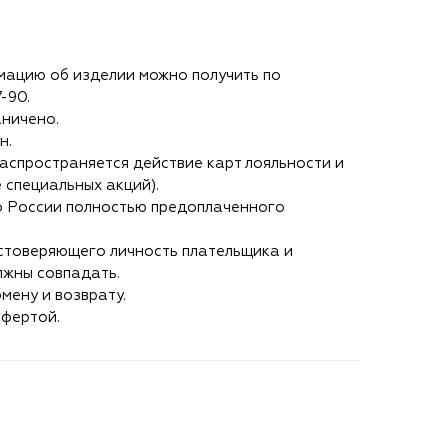
ацию об изделии можно получить по
7-90
.
аничено.
н.
аспространяется действие карт лояльности и
 специальных акций).
о России полностью предоплаченного
стоверяющего личность плательщика и
лжны совпадать.
мену и возврату.
офертой.