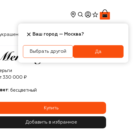
Ваш город —
Москва
?
украшения
Косметика
Интерьер
Новости
Выбрать другой
Да
ercury
ерьги
т
330 000 ₽
вет
:
бесцветный
Купить
Добавить в избранное