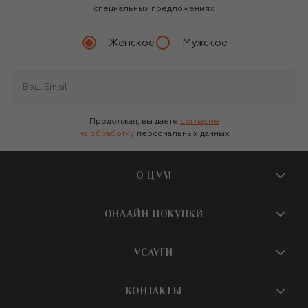
специальных предложениях
Женское
Мужское
Продолжая, вы даете
согласие
на обработку
персональных данных
О ЦУМ
О магазине
ОНЛАЙН ПОКУПКИ
Новости и события
Вопросы и ответы
УСЛУГИ
Бутики и ПВЗ ЦУМ
Мобильное приложение
Контакты
Шопинг-сервисы
КОНТАКТЫ
Доставка
Наша история
Шопинг со стилистом ЦУМ