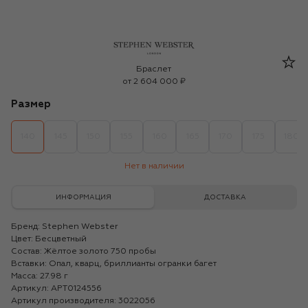
Stephen Webster
Браслет
от
2 604 000 ₽
Размер
140
145
150
155
160
165
170
175
180
Нет в наличии
ИНФОРМАЦИЯ
ДОСТАВКА
Бренд:
Stephen Webster
Цвет: Бесцветный
Состав: Жёлтое золото 750 пробы
Вставки: Опал, кварц, бриллианты огранки багет
Масса: 27.98 г
Артикул: APT0124556
Артикул производителя: 3022056