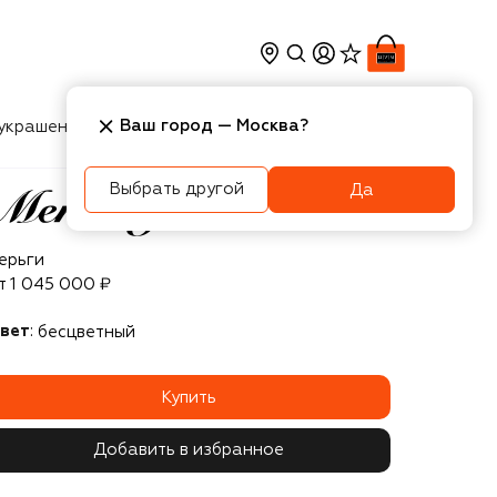
Ваш город —
Москва
?
украшения
Косметика
Интерьер
Новости
Выбрать другой
Да
ercury
ерьги
т
1 045 000 ₽
вет
:
бесцветный
Купить
Добавить в избранное