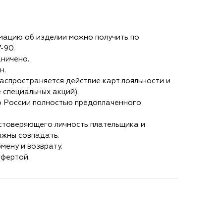
ацию об изделии можно получить по
7-90
.
аничено.
н.
аспространяется действие карт лояльности и
 специальных акций).
о России полностью предоплаченного
стоверяющего личность плательщика и
лжны совпадать.
мену и возврату.
офертой.