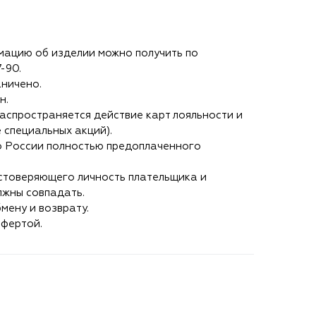
ацию об изделии можно получить по
7-90
.
аничено.
н.
аспространяется действие карт лояльности и
 специальных акций).
о России полностью предоплаченного
стоверяющего личность плательщика и
лжны совпадать.
мену и возврату.
офертой.