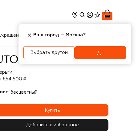
Ваш город —
Москва
?
украшения
Косметика
Интерьер
Новости
Выбрать другой
Да
topia
ерьги
т
654 500 ₽
вет
:
бесцветный
Купить
Добавить в избранное