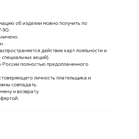
ацию об изделии можно получить по
7-90
.
аничено.
н.
аспространяется действие карт лояльности и
 специальных акций).
о России полностью предоплаченного
стоверяющего личность плательщика и
лжны совпадать.
мену и возврату.
офертой.