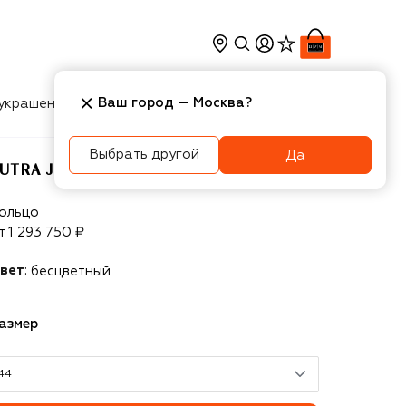
Ваш город —
Москва
?
украшения
Косметика
Интерьер
Новости
Выбрать другой
Да
UTRA JEWELS
utra Jewels
ольцо
т
1 293 750 ₽
вет
:
бесцветный
азмер
44