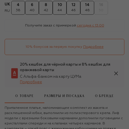
UK
4
6
8
10
12
14
16
38
40
42
44
46
48
50
RU
Получите заказ с примеркой
сегодня c 13:00
10% бонусов за первую покупку
Подробнее
20% кешбэк для чёрной карты и 8% кешбэк для
оранжевой карты
С Альфа-Банком на карту ЦУМа
Подробнее
О ТОВАРЕ
РАЗМЕРЫ И ПОСАДКА
О БРЕНДЕ
Приталенное платье, напоминающее комплект из жакета и
расклешенной юбки, выполнили из полиэстерового крепа. Лиф
модели с врезными боковыми карманами дополнили пуговицами с
кристаллами спереди и на клапанах четырех карманов. В
комплекте – узкий пояс с жемчужными кабошонами на пряжке.