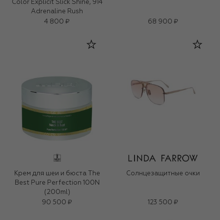
Color Explicit Slick Shine, 914
Adrenaline Rush
4 800 ₽
68 900 ₽
Крем для шеи и бюста The
Солнцезащитные очки
Best Pure Perfection 100N
(200ml)
90 500 ₽
123 500 ₽