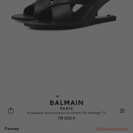
Balmain
Кожаные босоножки Anthem No Wedge 75
119 500 ₽
Размер
Таблица размеров