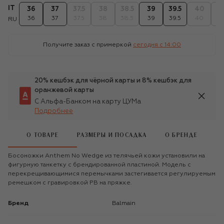
IT
36
37
37.5
38
38.5
39
39.5
40
4
36
37
37.5
38
38.5
39
39.5
40
4
RU
Получите заказ с примеркой
сегодня c 14:00
20% кешбэк для чёрной карты и 8% кешбэк для
оранжевой карты
С Альфа-Банком на карту ЦУМа
Подробнее
О ТОВАРЕ
РАЗМЕРЫ И ПОСАДКА
О БРЕНДЕ
Босоножки Anthem No Wedge из телячьей кожи установили на
фигурную танкетку с брендированной пластиной. Модель с
перекрещивающимися перемычками застегивается регулируемым
ремешком с гравировкой PB на пряжке.
Бренд
Balmain