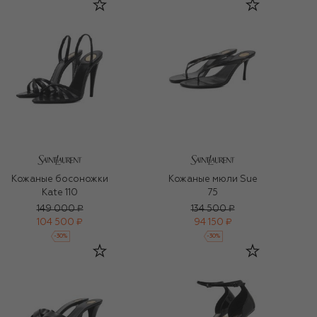
Кожаные босоножки
Кожаные мюли Sue
Kate 110
75
149 000 ₽
134 500 ₽
104 500 ₽
94 150 ₽
-
30
%
-
30
%