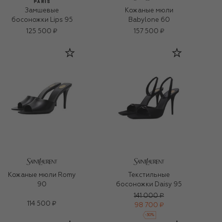
Замшевые
Кожаные мюли
босоножки Lips 95
Babylone 60
125 500 ₽
157 500 ₽
Кожаные мюли Romy
Текстильные
90
босоножки Daisy 95
141 000 ₽
114 500 ₽
98 700 ₽
-
30
%