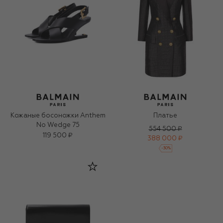
Кожаные босоножки Anthem
Платье
No Wedge 75
554 500 ₽
119 500 ₽
388 000 ₽
-
30
%