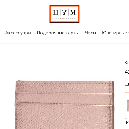
Аксессуары
Подарочные карты
Часы
Ювелирные 
Va
К
4
Ц
Р