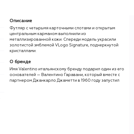
Описание
Футляр с четырьмя карточными слотами и открытым
центральным карманом выполнили из
металлизированной кожи. Спереди модель украсили
золотистой эмблемой VLogo Signature, подчеркнутой
кристаллами.
О бренде
Имя Valentino итальянскому бренду подарил один из его
основателей — Валентино Гаравани, который вместе с
партнером Джанкарло Джаметти в 1960 году запустил
линию женской одежды, которую уже через несколько
лет носил весь цвет европейской и американской
культуры: от Джеки Кеннеди и Одри Хепберн до Элизабет
Тейлор и Софи Лорен.
В 2008 году Гаравани отошел от дел, поэтому
следующие главы в истории Valentino писали
Алессандра Факкинетти, Мария Грация Кьюри и
Пьерпаоло Пиччоли, а с 2024 года — Алессандро