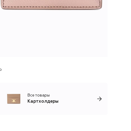
o
Все товары
Картхолдеры