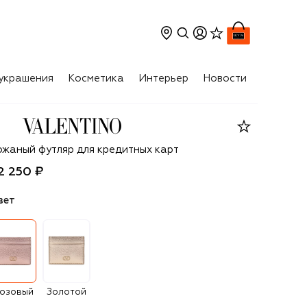
украшения
Косметика
Интерьер
Новости
lentino
ожаный футляр для кредитных карт
2 250 ₽
вет
озовый
Золотой