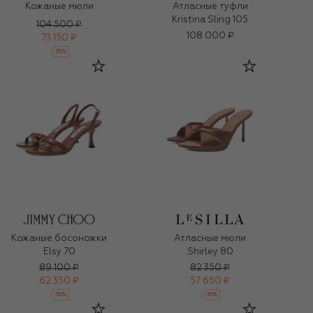
Кожаные мюли
Атласные туфли
Kristina Sling 105
104 500 ₽
108 000 ₽
73 150 ₽
-
30
%
Кожаные босоножки
Атласные мюли
Elsy 70
Shirley 80
89 100 ₽
82 350 ₽
62 350 ₽
57 650 ₽
-
30
%
-
30
%