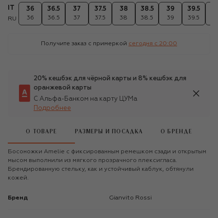
IT
36
36.5
37
37.5
38
38.5
39
39.5
4
36
36.5
37
37.5
38
38.5
39
39.5
4
RU
Получите заказ с примеркой
сегодня c 20:00
20% кешбэк для чёрной карты и 8% кешбэк для
оранжевой карты
С Альфа-Банком на карту ЦУМа
Подробнее
О ТОВАРЕ
РАЗМЕРЫ И ПОСАДКА
О БРЕНДЕ
Босоножки Amelie с фиксированным ремешком сзади и открытым
мысом выполнили из мягкого прозрачного плексигласа.
Брендированную стельку, как и устойчивый каблук, обтянули
кожей.
Бренд
Gianvito Rossi