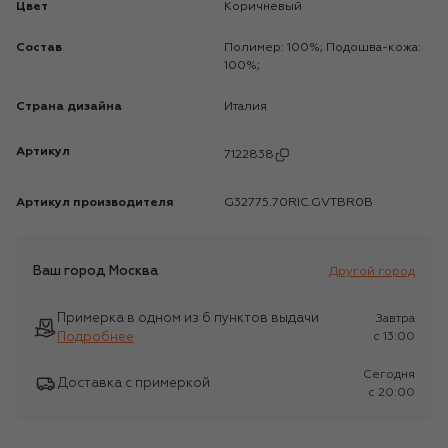
Цвет
Коричневый
Состав
Полимер: 100%; Подошва-кожа:
100%;
Страна дизайна
Италия
Артикул
7122838
Артикул производителя
G32775.70RIC.GVTBR0B
Ваш город
Москва
Другой город
Примерка в одном из 6 пунктов выдачи
Завтра
Подробнее
c 13:00
Сегодня
Доставка с примеркой
c 20:00