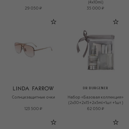
(4x10ml)
29 050 ₽
35 000 ₽
DR BURGENER
Солнцезащитные очки
Набор «Базовая коллекция»
(2x30+2x15+2x5ml+1шт.+1шт.)
123 500 ₽
62 050 ₽