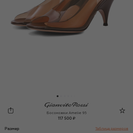
Gianvito Rossi
Босоножки Amelie 95
117 500 ₽
Размер
Таблица размеров