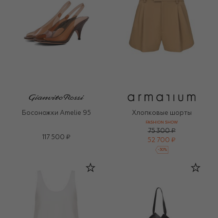
Босоножки Amelie 95
Хлопковые шорты
FASHION SHOW
75 300 ₽
117 500 ₽
52 700 ₽
-
30
%