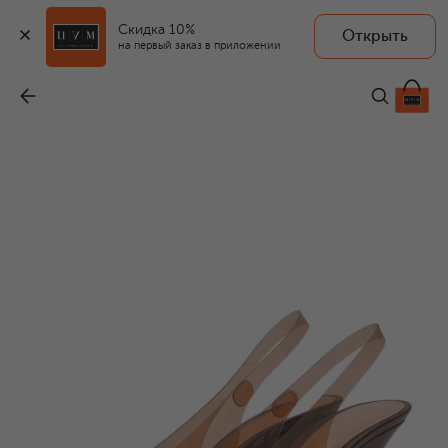
Скидка 10%
Открыть
на первый заказ в приложении
Босоножки Amelie 95
-
117 500 ₽