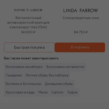
SOPHIE`S GARDEN
Фитоклеточный
Солнцезащитные очки
антивозрастной крем для
кожи вокруг глаз (15ml)
34 600 ₽
84 750 ₽
В корзину
Быстрая покупка
Вас также может заинтересовать
Босоножки на каблуке
Босоножки на танкетке
Сандалии
Летняя обувь без каблука
Ботинки и ботильоны
Домашняя обувь
Кроссовки и кеды
Мюли
Сапоги
Туфли