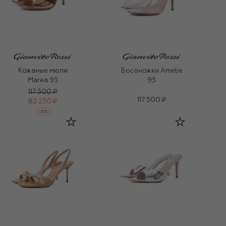
Кожаные мюли
Босоножки Amelie
Marea 95
95
117 500 ₽
117 500 ₽
82 250 ₽
-
30
%