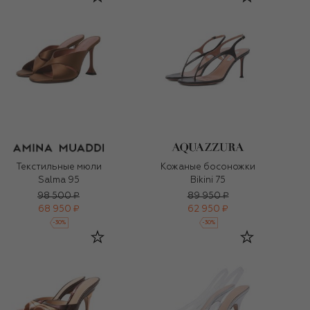
Текстильные мюли
Кожаные босоножки
Salma 95
Bikini 75
98 500 ₽
89 950 ₽
68 950 ₽
62 950 ₽
-
30
%
-
30
%