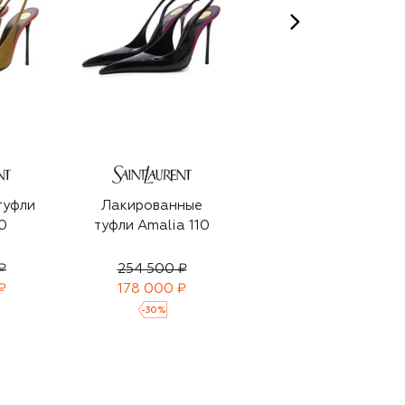
туфли
Лакированные
Текстильные туфли
0
туфли Amalia 110
Regina 85
₽
254 500 ₽
257 500 ₽
₽
178 000 ₽
-
30
%