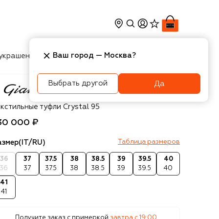
Ваш город —
Москва
?
украшения
Косметика
Интерьер
Новости
Выбрать другой
Да
anvito Rossi
кстильные туфли Crystal 95
30 000 ₽
азмер
(IT/RU)
Таблица размеров
36
37
37.5
38
38.5
39
39.5
40
36
37
37.5
38
38.5
39
39.5
40
41
41
Получите заказ с примеркой
завтра c 19:00