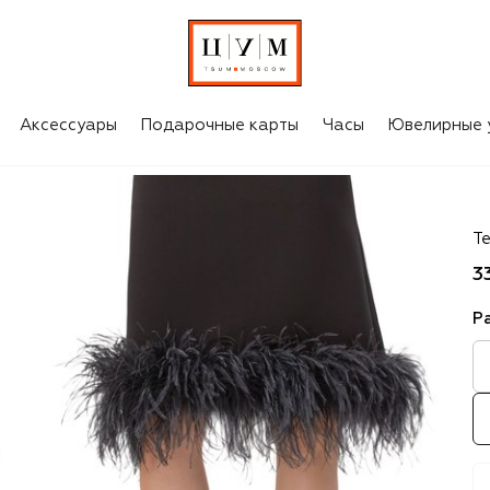
Аксессуары
Подарочные карты
Часы
Ювелирные 
Gi
Те
3
Р