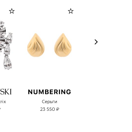
rix
Серьги
Губная помада
Locked Kiss,
₽
23 550 ₽
оттенок Rein (1,8g)
3 950 ₽