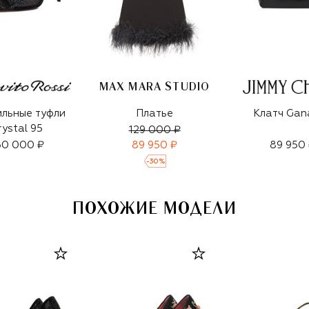
MAX MARA STUDIO
ильные туфли
Платье
Клатч Gan
rystal 95
129 000 ₽
30 000 ₽
89 950 ₽
89 950
-
30
%
ПОХОЖИЕ МОДЕЛИ