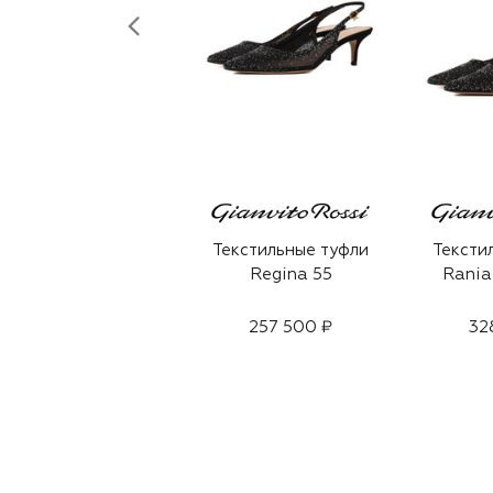
Текстильные туфли
Тексти
Regina 55
Rania
257 500 ₽
32