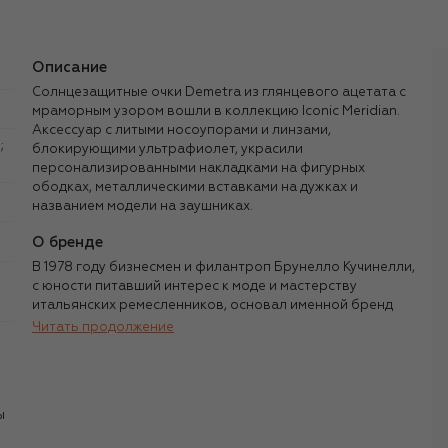
Описание
Солнцезащитные очки Demetra из глянцевого ацетата с
мраморным узором вошли в коллекцию Iconic Meridian.
Аксессуар с литыми носоупорами и линзами,
блокирующими ультрафиолет, украсили
персонализированными накладками на фигурных
ободках, металлическими вставками на дужках и
названием модели на заушниках.
О бренде
В 1978 году бизнесмен и филантроп Брунелло Кучинелли,
с юности питавший интерес к моде и мастерству
итальянских ремесленников, основал именной бренд
одежды из кашемира. Переломный момент в истории
Читать продолжение
компании настал спустя семь лет, когда Кучинелли
,
перенес штаб-квартиру в Соломео — небольшую
средневековую деревню недалеко от Перуджи. Он
полностью восстановил поселение, сделав его важным
ы
культурным центром Умбрии, а изображение местного
замка поместил на логотип своего бренда. Именно