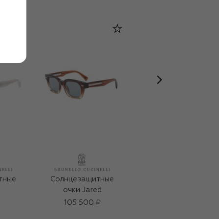
тные
Солнцезащитные
Солнцезащитные
очки Jared
очки
105 500 ₽
118 000 ₽