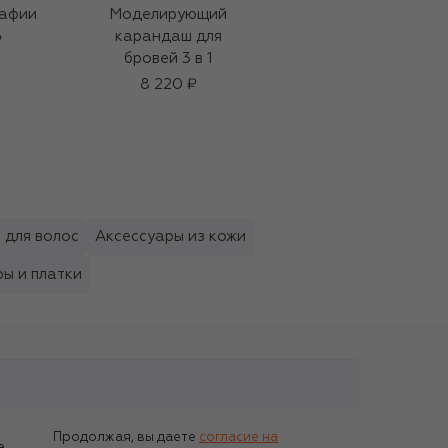
рафии
Моделирующий
Бейсболка из
карандаш для
шерсти и вискозы
₽
бровей 3 в 1
89 750 ₽
8 220 ₽
 для волос
Аксессуары из кожи
ы и платки
Продолжая, вы даете
согласие на
е