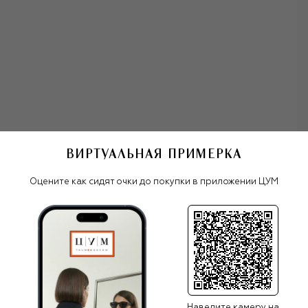
здесь команда Brunello Cucinelli живет и работает по сей
день.
Как дизайнер Кучинелли покорил Европу с помощью
простой, но революционной для 80-х идеи —
окрашивать первоклассный кашемир в нестандартные
цвета.
Последовавшие вслед за этим коллекции принесли
Кучинелли славу не только визионера, но и технолога,
который виртуозно работает с кашемиром: из премиум-
сырья, привезенного из Китая и Монголии, на
ВИРТУАЛЬНАЯ ПРИМЕРКА
олнцезащитные очки Brunello Cucinelli
производстве бренда разрабатывают уникальные
бленды для создания трикотажа — смесовую пряжу,
Оцените как сидят очки до покупки в приложении ЦУМ
свойства которой усиливают шелк, лен, шерсть и
хлопок.
Все женские очки
Помимо кашемирового трикотажа, бренд выпускает
Brunello Cucinelli
домашний текстиль и предметы декора, одежду и
аксессуары для мужчин и женщин в стиле smart casual и
спорт-шик: брючные костюмы из шерсти и льна,
шелковые платья с изящными вышивками, базовые вещи
для спорта и путешествий, элегантные пальто и
ПОХОЖИЕ МОДЕЛИ
пуховики.
Наведите камеру на