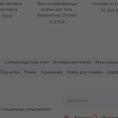
ая обложка
Восстанавливающи
Козырек из 
паспорта
й крем для тела
95 200 
Reparatrice (200ml)
5 750 ₽
21 370 ₽
ы
Солнцезащитные очки
Футляры для очков
Аксессуары
Перчатки
Ремни
Украшения
Чехлы для техники
Шарф
и специальных предложениях
Женское
Мужско