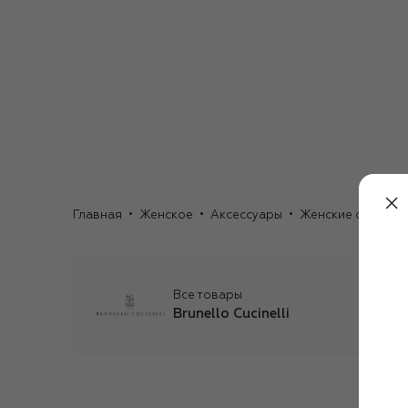
Главная
Женское
Аксессуары
Женские очки
С
Все товары
Brunello Cucinelli