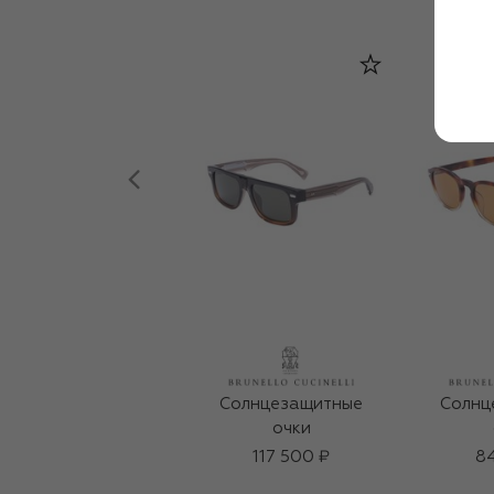
Солнцезащитные
Солнц
очки
117 500 ₽
84