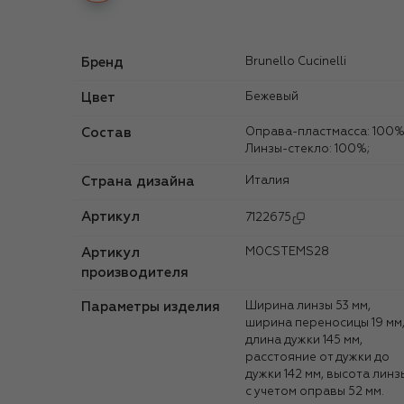
Бренд
Brunello Cucinelli
Цвет
Бежевый
Состав
Оправа-пластмасса: 100%;
Линзы-стекло: 100%;
Страна дизайна
Италия
Артикул
7122675
Артикул
M0CSTEMS28
производителя
Параметры изделия
Ширина линзы 53 мм,
ширина переносицы 19 мм
длина дужки 145 мм,
расстояние от дужки до
дужки 142 мм, высота линз
с учетом оправы 52 мм.