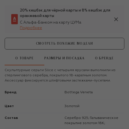
20% кешбэк для чёрной карты и 8% кешбэк для
оранжевой карты
С Альфа-Банком на карту ЦУМа
Подробнее
СМОТРЕТЬ ПОХОЖИЕ МОДЕЛИ
О ТОВАРЕ
РАЗМЕРЫ И ПОСАДКА
О БРЕНДЕ
Скульптурные серьги Slice с четырьмя ярусами выполнили из
стерлингового серебра, покрытого 18-каратным золотом.
Аксессуар фиксируется штифтовыми застежками-пусетами.
Бренд
Bottega Veneta
Цвет
Золотой
Состав
Серебро 925; Гальваническое
покрытие золотом 18К;