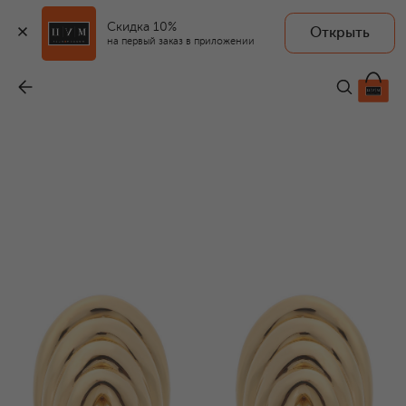
Скидка 10%
Открыть
на первый заказ в приложении
Серьги
-
116 000 ₽