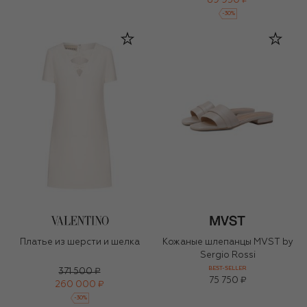
89 950 ₽
-
30
%
Платье из шерсти и шелка
Кожаные шлепанцы MVST by
Sergio Rossi
BEST-SELLER
371 500 ₽
75 750 ₽
260 000 ₽
-
30
%