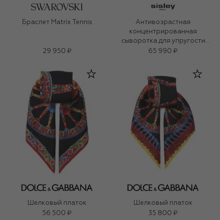
Браслет Matrix Tennis
Антивозрастная
концентрированная
сыворотка для упругости
кожи (30ml)
29 950 ₽
65 990 ₽
Шелковый платок
Шелковый платок
56 500 ₽
35 800 ₽