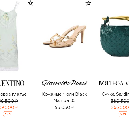
овое платье
Кожаные мюли Black
Сумка Sardin
Mamba 85
99 500 ₽
380 500
89 500 ₽
95 050 ₽
266 500
-
30
%
-
30
%