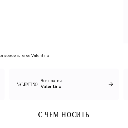
остаются неизменными — это почти кутюрный подход к
созданию вечерних нарядов и не меньшее внимание к
деталям при создании повседневных вещей.
В фокусе последних коллекций Valentino — элегантность
и неоромантизм с щедрой долей классики 1970-х.
Короткие и длинные, строгие и богемные, лаконичные и
богато украшенные платья, идеально скроенные
жакеты, нарядные блузы и юбки, трикотажные изделия из
кашемира, шерсти и шелка дополняют сложные
опковое платье Valentino
аксессуары и обувь, в частности знаковые для бренда
коллекции Rockstud и V Logo, успешно преодолевшие
первую четверть XXI века с минимальными изменениями.
Все платья
Valentino
С ЧЕМ НОСИТЬ