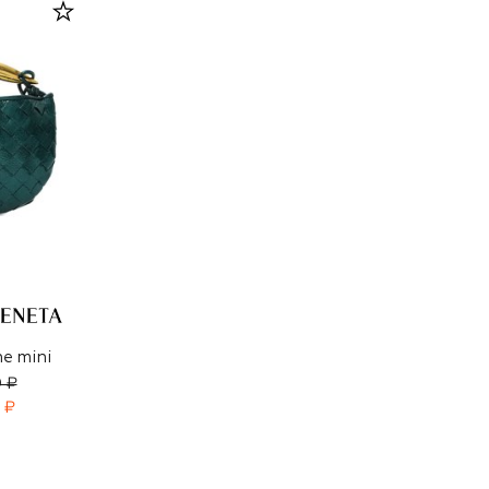
e mini
 ₽
 ₽