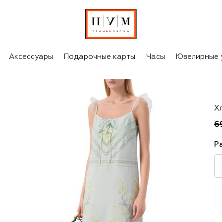
Аксессуары
Подарочные карты
Часы
Ювелирные 
Va
Х
6
Р