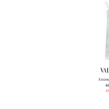
Хлопк
6
4