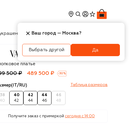
Ваш город —
Москва
?
украшения
Косметика
Интерьер
Новости
Выбрать другой
Да
lentino
лопковое платье
99 500 ₽
489 500 ₽
-
30
%
азмер
(IT/RU)
Таблица размеров
38
40
42
44
46
40
42
44
46
48
Получите заказ с примеркой
сегодня c 14:00