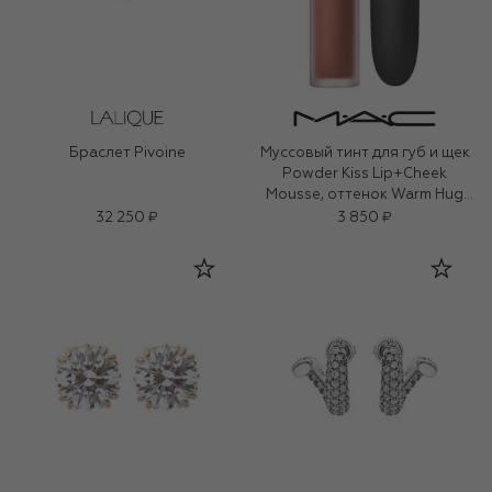
Браслет Pivoine
Муссовый тинт для губ и щек
Powder Kiss Lip+Cheek
Mousse, оттенок Warm Hug
(5ml)
32 250 ₽
3 850 ₽