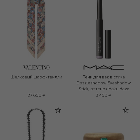
Шелковый шарф-твилли
Тени для век в стике
Dazzleshadow Eyeshadow
Stick, оттенок Haku Haze
(1,6g)
27 650 ₽
3 450 ₽