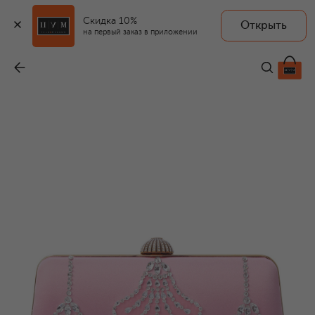
Скидка 10%
Открыть
на первый заказ в приложении
Клатч Carry Secrets
-
471 000 ₽