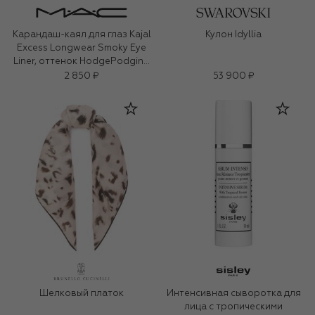
Карандаш-каял для глаз Kajal
Кулон Idyllia
Excess Longwear Smoky Eye
Liner, оттенок HodgePodging
(1,2g)
2 850 ₽
53 900 ₽
Шелковый платок
Интенсивная сыворотка для
лица с тропическими