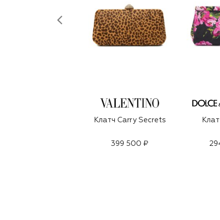
Клатч Carry Secrets
Клат
399 500 ₽
29