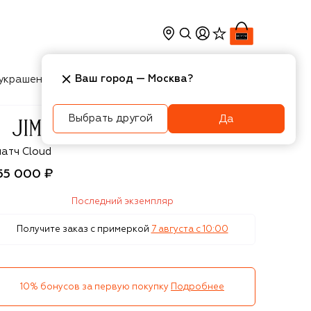
Ваш город —
Москва
?
украшения
Косметика
Интерьер
Новости
Выбрать другой
Да
immy Choo
латч Cloud
55 000 ₽
Последний экземпляр
Получите заказ с примеркой
7 августа c 10:00
10% бонусов за первую покупку
Подробнее