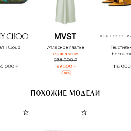
атч Cloud
Атласное платье
Текстиль
босонож
FASHION SHOW
286 000 ₽
55 000 ₽
199 500 ₽
118 000
-
30
%
ПОХОЖИЕ МОДЕЛИ