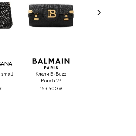
 small
Клатч B-Buzz
Клатч Cloud
Pouch 23
₽
153 500 ₽
308 000 ₽