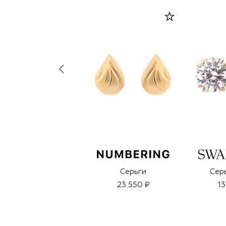
Серьги
Серь
23 550 ₽
13