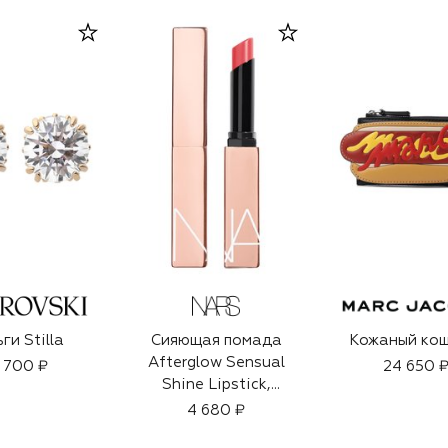
ги Stilla
Сияющая помада
Кожаный кош
Afterglow Sensual
 700 ₽
24 650 
Shine Lipstick,
оттенок Last
4 680 ₽
Chance