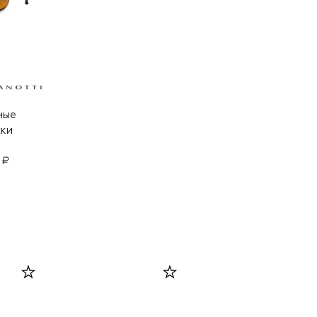
ные
ки
 ₽