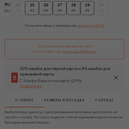
RU
24
25
26
27
28
29
30
42
42
44
44
46
46
48
RU
Получите заказ с примеркой
сегодня c 16:00
-30% на коллекции весна-лето 

с 3 по 17 августа!
Смотреть подборку
20% кешбэк для чёрной карты и 8% кешбэк для
оранжевой карты
С Альфа-Банком на карту ЦУМа
Подробнее
О ТОВАРЕ
РАЗМЕРЫ И ПОСАДКА
О БРЕНДЕ
Выбеленные джинсы с декоративными заломами выполнили из
чистого хлопка. На поясе модели с пятью карманами расположили
брендированный жакрон.