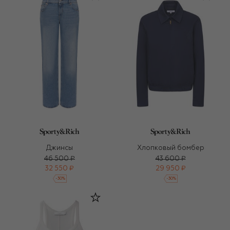
Джинсы
Хлопковый бомбер
46 500 ₽
43 600 ₽
32 550 ₽
29 950 ₽
-
30
%
-
30
%