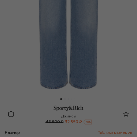
Sporty and Rich
Джинсы
46 500 ₽
32 550 ₽
-
30
%
Размер
Таблица размеров