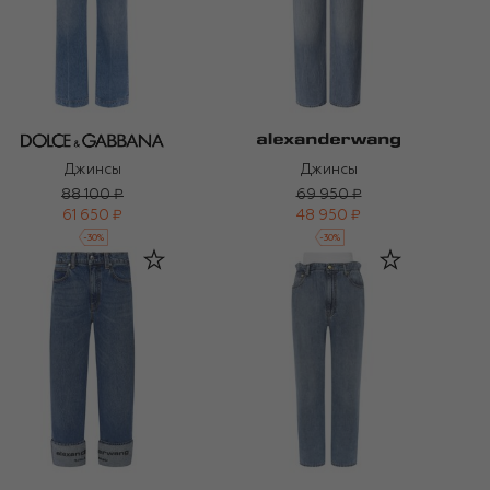
Джинсы
Джинсы
88 100 ₽
69 950 ₽
61 650 ₽
48 950 ₽
-
30
%
-
30
%