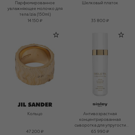
Парфюмированное
Шелковый платок
увлажняющее молочко для
тела Izia (150ml)
14 150 ₽
35 800 ₽
Кольцо
Антивозрастная
концентрированная
сыворотка для упругости
кожи (30ml)
47 200 ₽
65 990 ₽