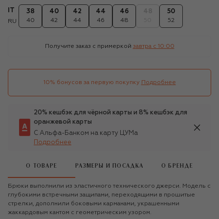
IT
38
40
42
44
46
48
50
40
42
44
46
48
50
52
RU
Получите заказ с примеркой
завтра c 10:00
10% бонусов за первую покупку
Подробнее
20% кешбэк для чёрной карты и 8% кешбэк для
оранжевой карты
С Альфа-Банком на карту ЦУМа
Подробнее
О ТОВАРЕ
РАЗМЕРЫ И ПОСАДКА
О БРЕНДЕ
Брюки выполнили из эластичного технического джерси. Модель с
глубокими встречными защипами, переходящими в прошитые
стрелки, дополнили боковыми карманами, украшенными
жаккардовым кантом с геометрическим узором.